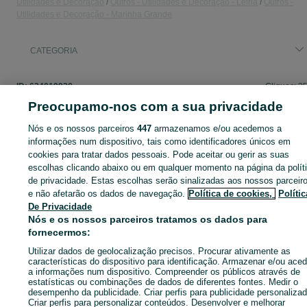
Utilidades e Decoração
Outros - Utilidades e Decoração - Leiria
Outros -
Utilidades e Decoração - Marinha Grande
CATEGORIA
ID:
634019930
Cliques: 3
Preocupamo-nos com a sua privacidade
Nós e os nossos parceiros
447
armazenamos e/ou acedemos a
informações num dispositivo, tais como identificadores únicos em
Entra na tua conta OLX ou cria uma nova para contactares est
cookies para tratar dados pessoais. Pode aceitar ou gerir as suas
anunciante
escolhas clicando abaixo ou em qualquer momento na página da polít
de privacidade. Estas escolhas serão sinalizadas aos nossos parceir
e não afetarão os dados de navegação.
Política de cookies,
Polític
Entrar ou criar conta
De Privacidade
Nós e os nossos parceiros tratamos os dados para
fornecermos:
Ligar / SMS
Enviar mensagem
Utilizar dados de geolocalização precisos. Procurar ativamente as
características do dispositivo para identificação. Armazenar e/ou aced
a informações num dispositivo. Compreender os públicos através de
estatísticas ou combinações de dados de diferentes fontes. Medir o
desempenho da publicidade. Criar perfis para publicidade personalizad
Criar perfis para personalizar conteúdos. Desenvolver e melhorar