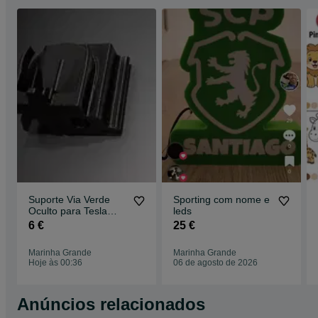
Suporte Via Verde
Sporting com nome e
Oculto para Tesla
leds
Model 3 Highland
6 €
25 €
2024-2026
Marinha Grande
Marinha Grande
Hoje às 00:36
06 de agosto de 2026
Anúncios relacionados