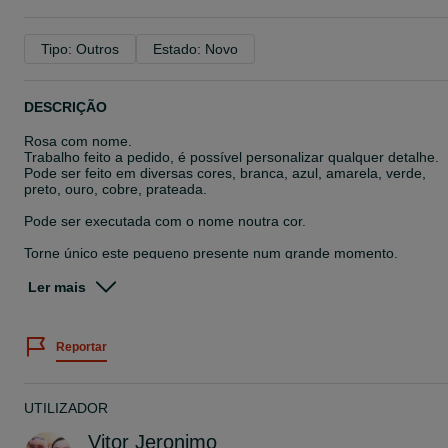
Tipo: Outros
Estado: Novo
DESCRIÇÃO
Rosa com nome.
Trabalho feito a pedido, é possível personalizar qualquer detalhe.
Pode ser feito em diversas cores, branca, azul, amarela, verde,
preto, ouro, cobre, prateada.
Pode ser executada com o nome noutra cor.
Torne único este pequeno presente num grande momento.
Este é um presente perfeito para ocasiões românticas, como o Dia
dos Namorados ou um casamento. Objeto de decoração.
Ler mais
Preço especial para quantidades (lembranças de casamento,
batizado ou outros eventos)
Reportar
envie mensagem para um orçamento personalizado.
5€ para rosa com nome à escolha como a foto do anuncio.
Faço envios para todo o país.
UTILIZADOR
Vitor Jeronimo