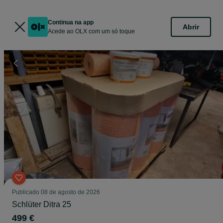
Continua na app
Abrir
Acede ao OLX com um só toque
Publicado
08 de agosto de 2026
Schlüter Ditra 25
499 €