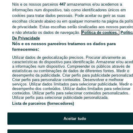
Nós e os nossos parceiros
447
armazenamos e/ou acedemos a
informações num dispositivo, tais como identificadores únicos em
cookies para tratar dados pessoais. Pode aceitar ou gerir as suas
Entra na tua conta OLX ou cria uma nova para contactares est
escolhas clicando abaixo ou em qualquer momento na página da polít
anunciante
de privacidade. Estas escolhas serão sinalizadas aos nossos parceir
e não afetarão os dados de navegação.
Política de cookies,
Polític
De Privacidade
Nós e os nossos parceiros tratamos os dados para
Entrar ou criar conta
fornecermos:
Utilizar dados de geolocalização precisos. Procurar ativamente as
Ligar / SMS
Enviar mensagem
características do dispositivo para identificação. Armazenar e/ou aced
a informações num dispositivo. Compreender os públicos através de
estatísticas ou combinações de dados de diferentes fontes. Medir o
desempenho da publicidade. Criar perfis para publicidade personalizad
Criar perfis para personalizar conteúdos. Desenvolver e melhorar
serviços. Utilizar dados limitados para selecionar publicidade. Medir o
desempenho dos conteúdos. Utilizar dados limitados para selecionar
conteúdos. Utilizar perfis para selecionar conteúdos personalizados.
Utilizar perfis para selecionar publicidade personalizada.
Lista de parceiros (fornecedores)
Aceitar tudo