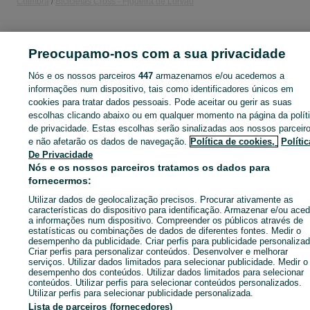
Coimbra
Bicicletas Cross - Figueira de Lorvão
CATEGORIA
Preocupamo-nos com a sua privacidade
ID:
646880375
Cliques: 14
Nós e os nossos parceiros
447
armazenamos e/ou acedemos a
informações num dispositivo, tais como identificadores únicos em
cookies para tratar dados pessoais. Pode aceitar ou gerir as suas
escolhas clicando abaixo ou em qualquer momento na página da polít
de privacidade. Estas escolhas serão sinalizadas aos nossos parceir
Entra na tua conta OLX ou cria uma nova para contactares est
e não afetarão os dados de navegação.
Política de cookies,
Polític
anunciante
De Privacidade
Nós e os nossos parceiros tratamos os dados para
fornecermos:
Entrar ou criar conta
Utilizar dados de geolocalização precisos. Procurar ativamente as
características do dispositivo para identificação. Armazenar e/ou aced
a informações num dispositivo. Compreender os públicos através de
Ligar / SMS
Enviar mensagem
estatísticas ou combinações de dados de diferentes fontes. Medir o
desempenho da publicidade. Criar perfis para publicidade personalizad
Criar perfis para personalizar conteúdos. Desenvolver e melhorar
serviços. Utilizar dados limitados para selecionar publicidade. Medir o
desempenho dos conteúdos. Utilizar dados limitados para selecionar
conteúdos. Utilizar perfis para selecionar conteúdos personalizados.
Utilizar perfis para selecionar publicidade personalizada.
Lista de parceiros (fornecedores)