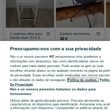
2 cadeiras altas para
Cadeira secretraria
balcão med: 91×( 63
40 €
até ao assento)IKA
90 €
Preocupamo-nos com a sua privacidade
Vila do Conde
Bonfim
10 de julho de 2026
14 de julho de 2026
Nós e os nossos parceiros
447
armazenamos e/ou acedemos a
informações num dispositivo, tais como identificadores únicos em
cookies para tratar dados pessoais. Pode aceitar ou gerir as suas
escolhas clicando abaixo ou em qualquer momento na página da polít
Página principal
de privacidade. Estas escolhas serão sinalizadas aos nossos parceir
Móveis, Casa e Jardim
Móveis
Divisões Completas e
Conjuntos
Divisões Completas e Conjuntos - Porto
Divisões Completas e
e não afetarão os dados de navegação.
Política de cookies,
Polític
Conjuntos - Gondomar (São Cosme), Valbom E Jovim
De Privacidade
Nós e os nossos parceiros tratamos os dados para
fornecermos:
CATEGORIA
Utilizar dados de geolocalização precisos. Procurar ativamente as
características do dispositivo para identificação. Armazenar e/ou aced
a informações num dispositivo. Compreender os públicos através de
ID:
671293745
Cliques: 