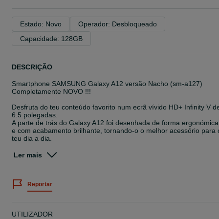
Estado: Novo
Operador: Desbloqueado
Capacidade: 128GB
DESCRIÇÃO
Smartphone SAMSUNG Galaxy A12 versão Nacho (sm-a127)
Completamente NOVO !!!
Desfruta do teu conteúdo favorito num ecrã vívido HD+ Infinity V d
6.5 polegadas.
A parte de trás do Galaxy A12 foi desenhada de forma ergonómica
e com acabamento brilhante, tornando-o o melhor acessório para 
teu dia a dia.
Para que estejas sempre preparado, o Galaxy A12 vem com 4
Ler mais
Cameras, onde a câmara principal é de 48 MP.
Destaca o objeto com a câmara de profundidade de 2 MP, captura
mais do que o que vês com a câmara Ultra Wide de 5 MP e realça
Reportar
todos os detalhes com a câmara Macro de 2 MP.
Bateria para todo o dia
A bateria de 5 000 mAh dá-te a possibilidade de desfrutar do teu
UTILIZADOR
Galaxy A12 a qualquer hora do dia.