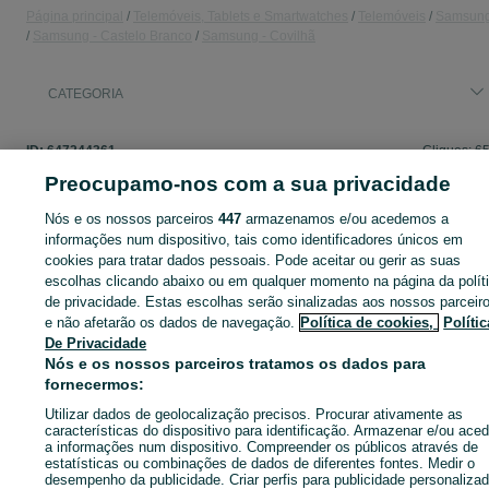
Página principal
Telemóveis, Tablets e Smartwatches
Telemóveis
Samsun
Samsung - Castelo Branco
Samsung - Covilhã
CATEGORIA
ID:
647244361
Cliques: 6
Preocupamo-nos com a sua privacidade
Nós e os nossos parceiros
447
armazenamos e/ou acedemos a
informações num dispositivo, tais como identificadores únicos em
Entra na tua conta OLX ou cria uma nova para contactares est
cookies para tratar dados pessoais. Pode aceitar ou gerir as suas
anunciante
escolhas clicando abaixo ou em qualquer momento na página da polít
de privacidade. Estas escolhas serão sinalizadas aos nossos parceir
e não afetarão os dados de navegação.
Política de cookies,
Polític
Entrar ou criar conta
De Privacidade
Nós e os nossos parceiros tratamos os dados para
fornecermos:
Enviar mensagem
Utilizar dados de geolocalização precisos. Procurar ativamente as
características do dispositivo para identificação. Armazenar e/ou aced
a informações num dispositivo. Compreender os públicos através de
estatísticas ou combinações de dados de diferentes fontes. Medir o
desempenho da publicidade. Criar perfis para publicidade personalizad