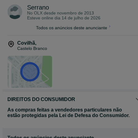
Serrano
Segurança ao mais alto nível
No OLX desde
novembro de 2013
Integrado no hardware e software desde o início, o Samsung Knox
Esteve online dia 14 de julho de 2026
protege o teu smartphone desde o momento que o ligas, para que
toda a tua informação sensível esteja protegida.
Todos os anúncios deste anunciante
EXTRAS:
-vai com uma capa de protecção traseira
-tem já aplicado no ecra uma pelicula de vidro temperado (pode-s
Covilhã
,
ver nas fotos)
Castelo Branco
DIREITOS DO CONSUMIDOR
As compras feitas a vendedores particulares não
estão protegidas pela Lei de Defesa do Consumidor.
Todos os anúncios deste anunciante