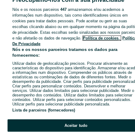
Nós e os nossos parceiros
447
armazenamos e/ou acedemos a
informações num dispositivo, tais como identificadores únicos em
cookies para tratar dados pessoais. Pode aceitar ou gerir as suas
Entra na tua conta OLX ou cria uma nova para contactares est
escolhas clicando abaixo ou em qualquer momento na página da polít
anunciante
de privacidade. Estas escolhas serão sinalizadas aos nossos parceir
e não afetarão os dados de navegação.
Política de cookies,
Polític
De Privacidade
Entrar ou criar conta
Nós e os nossos parceiros tratamos os dados para
fornecermos:
Utilizar dados de geolocalização precisos. Procurar ativamente as
Enviar mensagem
características do dispositivo para identificação. Armazenar e/ou aced
a informações num dispositivo. Compreender os públicos através de
estatísticas ou combinações de dados de diferentes fontes. Medir o
desempenho da publicidade. Criar perfis para publicidade personalizad
Criar perfis para personalizar conteúdos. Desenvolver e melhorar
serviços. Utilizar dados limitados para selecionar publicidade. Medir o
desempenho dos conteúdos. Utilizar dados limitados para selecionar
conteúdos. Utilizar perfis para selecionar conteúdos personalizados.
Utilizar perfis para selecionar publicidade personalizada.
Lista de parceiros (fornecedores)
Aceitar tudo