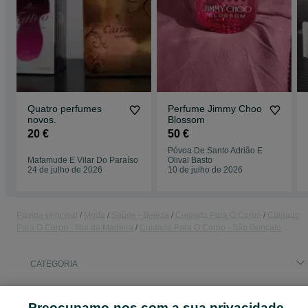
Quatro perfumes
Perfume Jimmy Choo
novos.
Blossom
20 €
50 €
Póvoa De Santo Adrião E
Mafamude E Vilar Do Paraíso
Olival Basto
24 de julho de 2026
10 de julho de 2026
Página principal
Moda
Saúde - Beleza
Cuidado Para O Corpo
Cuidado
Para O Corpo - Ilha da Madeira
Cuidado Para O Corpo - São Gonçalo
CATEGORIA
ID:
668037390
Cliques: 
Preocupamo-nos com a sua privacidade