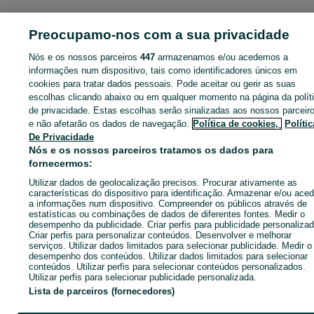
ID:
666826025
Cliques: 
Preocupamo-nos com a sua privacidade
Nós e os nossos parceiros
447
armazenamos e/ou acedemos a
informações num dispositivo, tais como identificadores únicos em
cookies para tratar dados pessoais. Pode aceitar ou gerir as suas
Entra na tua conta OLX ou cria uma nova para contactares est
escolhas clicando abaixo ou em qualquer momento na página da polít
anunciante
de privacidade. Estas escolhas serão sinalizadas aos nossos parceir
e não afetarão os dados de navegação.
Política de cookies,
Polític
De Privacidade
Entrar ou criar conta
Nós e os nossos parceiros tratamos os dados para
fornecermos:
Enviar mensagem
Utilizar dados de geolocalização precisos. Procurar ativamente as
características do dispositivo para identificação. Armazenar e/ou aced
a informações num dispositivo. Compreender os públicos através de
estatísticas ou combinações de dados de diferentes fontes. Medir o
desempenho da publicidade. Criar perfis para publicidade personalizad
Criar perfis para personalizar conteúdos. Desenvolver e melhorar
serviços. Utilizar dados limitados para selecionar publicidade. Medir o
desempenho dos conteúdos. Utilizar dados limitados para selecionar
conteúdos. Utilizar perfis para selecionar conteúdos personalizados.
Utilizar perfis para selecionar publicidade personalizada.
Lista de parceiros (fornecedores)