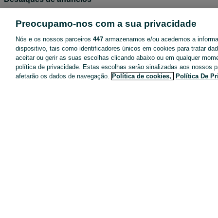
Negócios no OLX
Preocupamo-nos com a sua privacidade
Blog OLX
Nós e os nossos parceiros
447
armazenamos e/ou acedemos a inform
Termos de Utilização
dispositivo, tais como identificadores únicos em cookies para tratar d
Política de Privacidade
aceitar ou gerir as suas escolhas clicando abaixo ou em qualquer mom
política de privacidade. Estas escolhas serão sinalizadas aos nossos p
Pacotes de anúncios
afetarão os dados de navegação.
Política de cookies,
Política De P
Entregas OLX
Tarifários
Configurações de privacidade
Dicas de segurança
Mapa do site
Anúncios por localidade
Mapa de mini-sites
Pesquisas populares
Carreiras no OLX