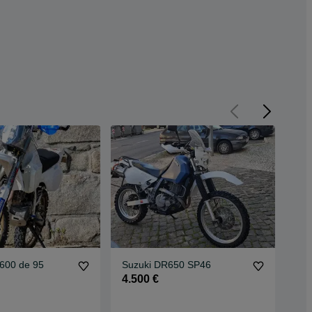
600 de 95
Suzuki DR650 SP46
Suzu
end
4.500 €
3.