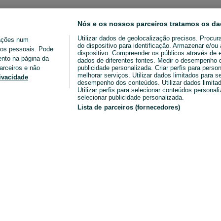
Nós e os nossos parceiros tratamos os da
Utilizar dados de geolocalização precisos. Procur
ações num
do dispositivo para identificação. Armazenar e/o
ados pessoais. Pode
dispositivo. Compreender os públicos através de 
ento na página da
dados de diferentes fontes. Medir o desempenho da
arceiros e não
publicidade personalizada. Criar perfis para perso
melhorar serviços. Utilizar dados limitados para s
rivacidade
desempenho dos conteúdos. Utilizar dados limitad
Utilizar perfis para selecionar conteúdos personaliz
selecionar publicidade personalizada.
Lista de parceiros (fornecedores)