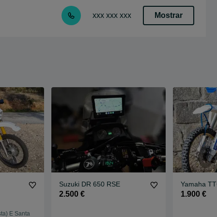
Mostrar
xxx xxx xxx
Suzuki DR 650 RSE
Yamaha TT
2.500 €
1.900 €
ta) E Santa