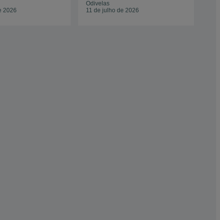
Odivelas
Maf
e 2026
11 de julho de 2026
16 