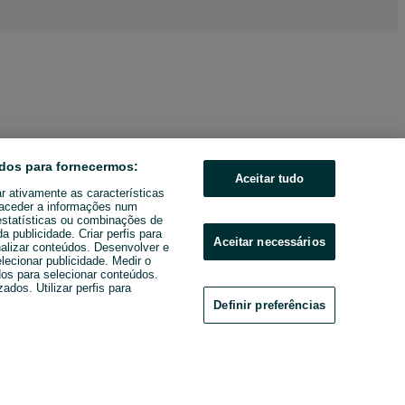
dos para fornecermos:
Aceitar tudo
ar ativamente as características
u aceder a informações num
estatísticas ou combinações de
 publicidade. Criar perfis para
Aceitar necessários
nalizar conteúdos. Desenvolver e
elecionar publicidade. Medir o
os para selecionar conteúdos.
ados. Utilizar perfis para
Definir preferências