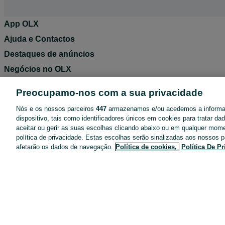
App OLX
Ajuda e Contactos
Destaques de anúncios
Negócios no OLX
Blog OLX
Preocupamo-nos com a sua privacidade
Termos de Utilização
Nós e os nossos parceiros
447
armazenamos e/ou acedemos a inform
Política de Privacidade
dispositivo, tais como identificadores únicos em cookies para tratar d
aceitar ou gerir as suas escolhas clicando abaixo ou em qualquer mom
Pacotes de anúncios
política de privacidade. Estas escolhas serão sinalizadas aos nossos p
Entregas OLX
afetarão os dados de navegação.
Política de cookies,
Política De P
Tarifários
Configurações de privacidade
Dicas de segurança
Mapa do site
Anúncios por localidade