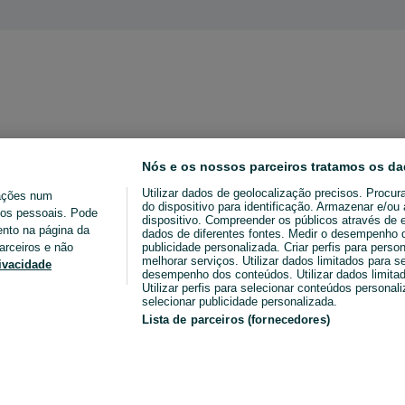
Nós e os nossos parceiros tratamos os da
Utilizar dados de geolocalização precisos. Procur
ações num
do dispositivo para identificação. Armazenar e/o
ados pessoais. Pode
dispositivo. Compreender os públicos através de 
ento na página da
dados de diferentes fontes. Medir o desempenho da
arceiros e não
publicidade personalizada. Criar perfis para perso
melhorar serviços. Utilizar dados limitados para s
rivacidade
desempenho dos conteúdos. Utilizar dados limitad
Utilizar perfis para selecionar conteúdos personaliz
selecionar publicidade personalizada.
Lista de parceiros (fornecedores)