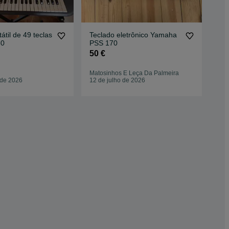
9 teclas
Teclado eletrônico Yamaha
Tec
30
PSS 170
int
50 €
38
Matosinhos E Leça Da Palmeira
Cas
 de 2026
12 de julho de 2026
10 