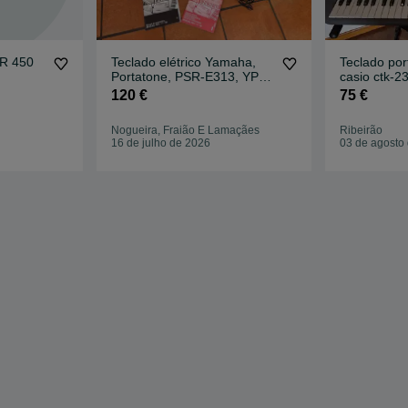
R 450
Teclado elétrico Yamaha,
Teclado portátil de 4
Portatone, PSR-E313, YPT-
casio ctk-2
310
120 €
75 €
Nogueira, Fraião E Lamaçães
Ribeirão
16 de julho de 2026
03 de agosto