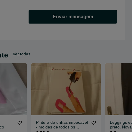
Enviar mensagem
nte
Ver todas
Pintura de unhas impecável
Leggings e
rco
- moldes de todos os
preto. Nova
tamanhos.Grátis portes