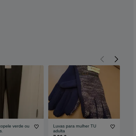
copele verde ou
Luvas para mulher TU
Gol
s.
adulta
Oy