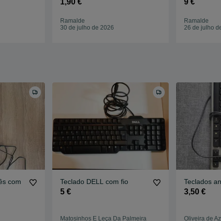
1,90 €
9 €
Ramalde
Ramalde
30 de julho de 2026
26 de julho d
ês com
Teclado DELL com fio
Teclados an
5 €
3,50 €
Matosinhos E Leça Da Palmeira
Oliveira de A