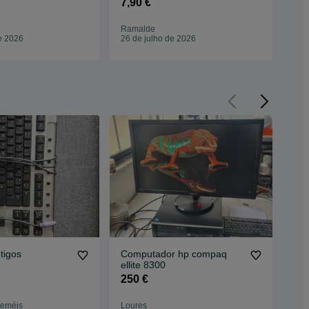
7,90 €
9,9
Ramalde
Ram
e 2026
26 de julho de 2026
26 
tigos
Computador hp compaq
Co
ellite 8300
Pe
250 €
40
zeméis
Loures
Vis