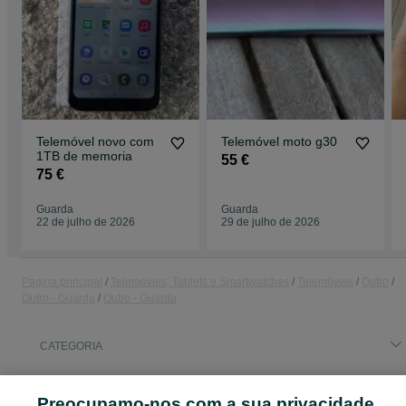
Telemóvel novo com
Telemóvel moto g30
1TB de memoria
55 €
75 €
Guarda
Guarda
22 de julho de 2026
29 de julho de 2026
Página principal
Telemóveis, Tablets e Smartwatches
Telemóveis
Outro
Outro - Guarda
Outro - Guarda
CATEGORIA
ID:
655795383
Cliques: 1
Preocupamo-nos com a sua privacidade