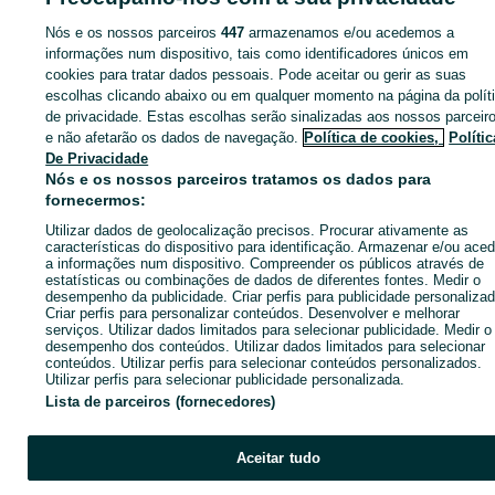
Nós e os nossos parceiros
447
armazenamos e/ou acedemos a
informações num dispositivo, tais como identificadores únicos em
cookies para tratar dados pessoais. Pode aceitar ou gerir as suas
Entra na tua conta OLX ou cria uma nova para contactares est
escolhas clicando abaixo ou em qualquer momento na página da polít
anunciante
de privacidade. Estas escolhas serão sinalizadas aos nossos parceir
e não afetarão os dados de navegação.
Política de cookies,
Polític
De Privacidade
Entrar ou criar conta
Nós e os nossos parceiros tratamos os dados para
fornecermos:
Utilizar dados de geolocalização precisos. Procurar ativamente as
Enviar mensagem
características do dispositivo para identificação. Armazenar e/ou aced
a informações num dispositivo. Compreender os públicos através de
estatísticas ou combinações de dados de diferentes fontes. Medir o
desempenho da publicidade. Criar perfis para publicidade personalizad
Criar perfis para personalizar conteúdos. Desenvolver e melhorar
serviços. Utilizar dados limitados para selecionar publicidade. Medir o
desempenho dos conteúdos. Utilizar dados limitados para selecionar
conteúdos. Utilizar perfis para selecionar conteúdos personalizados.
Utilizar perfis para selecionar publicidade personalizada.
Lista de parceiros (fornecedores)
Aceitar tudo