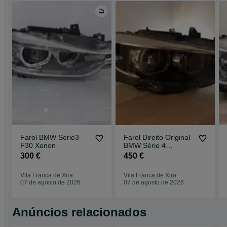
Farol BMW Serie3
Farol Direito Original
F30 Xenon
BMW Série 4
(F32/F33/F36) LCI –
300 €
450 €
Full LED
Vila Franca de Xira
Vila Franca de Xira
07 de agosto de 2026
07 de agosto de 2026
Anúncios relacionados