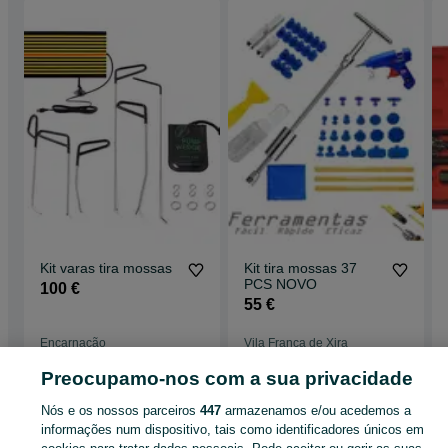
Kit varas tira mossas
Kit tira mossas 37
PCS NOVO
100 €
55 €
Encarnação
Vila Franca de Xira
30 de julho de 2026
05 de agosto de 2026
Preocupamo-nos com a sua privacidade
Nós e os nossos parceiros
447
armazenamos e/ou acedemos a
Página principal
Equipamentos e Ferramentas
Ferramentas
Vende-se
informações num dispositivo, tais como identificadores únicos em
Vende-se - Lisboa
Vende-se - Vila Franca de Xira