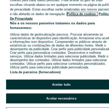
cookies para tratar dados pessoais. Pode aceitar ou gerir as suas
escolhas clicando abaixo ou em qualquer momento na página da polít
de privacidade. Estas escolhas serão sinalizadas aos nossos parceir
CATEGORIA
e não afetarão os dados de navegação.
Política de cookies,
Polític
De Privacidade
Nós e os nossos parceiros tratamos os dados para
ID:
620632463
Cliques: 16
fornecermos:
Utilizar dados de geolocalização precisos. Procurar ativamente as
Ligar / SMS
Enviar mensagem
características do dispositivo para identificação. Armazenar e/ou aced
a informações num dispositivo. Compreender os públicos através de
estatísticas ou combinações de dados de diferentes fontes. Medir o
desempenho da publicidade. Criar perfis para publicidade personalizad
Criar perfis para personalizar conteúdos. Desenvolver e melhorar
serviços. Utilizar dados limitados para selecionar publicidade. Medir o
desempenho dos conteúdos. Utilizar dados limitados para selecionar
conteúdos. Utilizar perfis para selecionar conteúdos personalizados.
Utilizar perfis para selecionar publicidade personalizada.
Lista de parceiros (fornecedores)
Aceitar tudo
Aceitar necessários