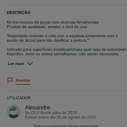
DESCRIÇÃO
Kit tira mossas 56 peças com diversas ferramentas.
Produto de qualidade, simples e fácil de usar.
*Importante remover a cola com a espátula juntamente com o
auxilio do álcool para não danificar a pintura.*
Indicado para superfícies metálicas/chapa quer seja de automóvel,
frigorifico, moto ou outros semelhantes, não sendo necessário
danificar a pintura do mesmo.
Ler mais
Possibilidade de envio á cobrança com custo acrescido.
Veja também os nossos outros anúncios.
Portes a cargo do comprador
Reportar
Artigo Novo e embalado
Preferência de contato por e-mail.
UTILIZADOR
Alexandre
No OLX desde
julho de 2019
Esteve online dia 05 de agosto de 2026
Todos os anúncios deste anunciante