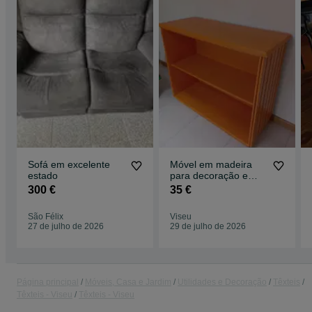
Sofá em excelente
Móvel em madeira
estado
para decoração e
arrumação
300 €
35 €
São Félix
Viseu
27 de julho de 2026
29 de julho de 2026
Página principal
Móveis, Casa e Jardim
Utilidades e Decoração
Têxteis
Têxteis - Viseu
Têxteis - Viseu