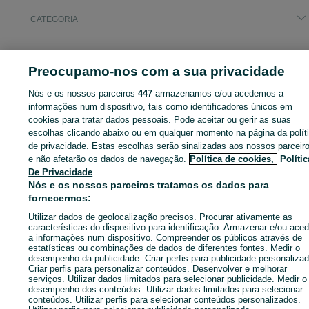
CATEGORIA
ID:
671186356
Cliques: 
Preocupamo-nos com a sua privacidade
Nós e os nossos parceiros
447
armazenamos e/ou acedemos a
informações num dispositivo, tais como identificadores únicos em
Entra na tua conta OLX ou cria uma nova para contactares est
cookies para tratar dados pessoais. Pode aceitar ou gerir as suas
anunciante
escolhas clicando abaixo ou em qualquer momento na página da polít
de privacidade. Estas escolhas serão sinalizadas aos nossos parceir
e não afetarão os dados de navegação.
Política de cookies,
Polític
De Privacidade
Entrar ou criar conta
Nós e os nossos parceiros tratamos os dados para
fornecermos:
Enviar mensagem
Utilizar dados de geolocalização precisos. Procurar ativamente as
características do dispositivo para identificação. Armazenar e/ou aced
a informações num dispositivo. Compreender os públicos através de
estatísticas ou combinações de dados de diferentes fontes. Medir o
desempenho da publicidade. Criar perfis para publicidade personalizad
Criar perfis para personalizar conteúdos. Desenvolver e melhorar
serviços. Utilizar dados limitados para selecionar publicidade. Medir o
desempenho dos conteúdos. Utilizar dados limitados para selecionar
conteúdos. Utilizar perfis para selecionar conteúdos personalizados.