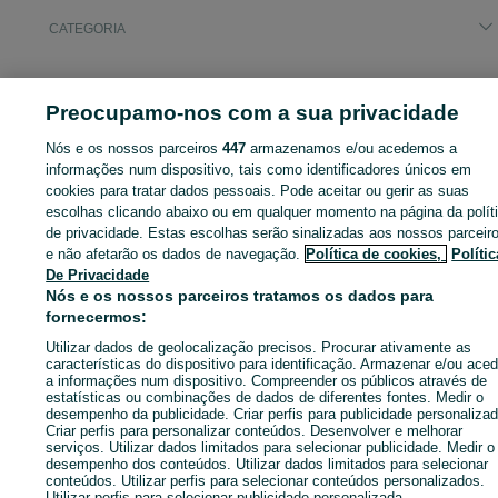
CATEGORIA
ID:
671606736
Cliques:
Preocupamo-nos com a sua privacidade
Nós e os nossos parceiros
447
armazenamos e/ou acedemos a
informações num dispositivo, tais como identificadores únicos em
Entra na tua conta OLX ou cria uma nova para contactares est
cookies para tratar dados pessoais. Pode aceitar ou gerir as suas
anunciante
escolhas clicando abaixo ou em qualquer momento na página da polít
de privacidade. Estas escolhas serão sinalizadas aos nossos parceir
e não afetarão os dados de navegação.
Política de cookies,
Polític
De Privacidade
Entrar ou criar conta
Nós e os nossos parceiros tratamos os dados para
fornecermos:
Enviar mensagem
Utilizar dados de geolocalização precisos. Procurar ativamente as
características do dispositivo para identificação. Armazenar e/ou aced
a informações num dispositivo. Compreender os públicos através de
estatísticas ou combinações de dados de diferentes fontes. Medir o
desempenho da publicidade. Criar perfis para publicidade personalizad
Criar perfis para personalizar conteúdos. Desenvolver e melhorar
serviços. Utilizar dados limitados para selecionar publicidade. Medir o
desempenho dos conteúdos. Utilizar dados limitados para selecionar
conteúdos. Utilizar perfis para selecionar conteúdos personalizados.
Utilizar perfis para selecionar publicidade personalizada.