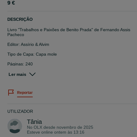
9 €
DESCRIÇÃO
Livro "Trabalhos e Paixões de Benito Prada" de Fernando Assis
Pacheco
Editor: Assírio & Alvim
Tipo de Capa: Capa mole
Páginas: 240
Estado: Como novo
Ler mais
Portes à taxa dos CTT a acrescentar ao preço final.
Reportar
Pagamento: Transferência Bancária ou Mbway
UTILIZADOR
Tânia
No OLX desde
novembro de 2025
Esteve online ontem às 13:16