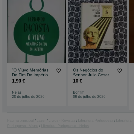
"O Viúvo Memórias
Os Negócios do
Do Fim Do Império -
Senhor Julio Cesar -
Fernando DaCosta"
Bertold Brecht
1,90 €
10 €
Coleção
Nelas
Bonfim
20 de julho de 2026
09 de julho de 2026
Página principal
Lazer
Livros - Revistas
Literatura Portuguesa
Literatura
Portuguesa - Viseu
Literatura Portuguesa - Nelas