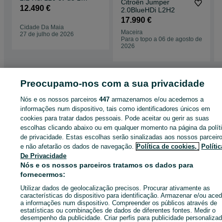
Citroën Jumper
21 - Preço de
12.490 €
2.0BlueHDi L2H2
Campanha
17.990 €
Cidade Da Maia
Maceira
27 de julho de 2026
Para o topo a 06 de agosto de
2026
Preocupamo-nos com a sua privacidade
Página principal
Carros, motos e barcos
Comerciais - Camiões
Peugeot
Nós e os nossos parceiros
447
armazenamos e/ou acedemos a
Peugeot - Porto
Peugeot - Cidade Da Maia
informações num dispositivo, tais como identificadores únicos em
cookies para tratar dados pessoais. Pode aceitar ou gerir as suas
escolhas clicando abaixo ou em qualquer momento na página da polít
CATEGORIA
de privacidade. Estas escolhas serão sinalizadas aos nossos parceir
e não afetarão os dados de navegação.
Política de cookies,
Polític
ID:
664907726
Cliques: 5
De Privacidade
Nós e os nossos parceiros tratamos os dados para
fornecermos:
Ligar / SMS
Enviar mensagem
Utilizar dados de geolocalização precisos. Procurar ativamente as
características do dispositivo para identificação. Armazenar e/ou aced
a informações num dispositivo. Compreender os públicos através de
estatísticas ou combinações de dados de diferentes fontes. Medir o
desempenho da publicidade. Criar perfis para publicidade personalizad