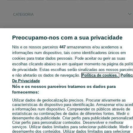
CATEGORIA
ID:
669813459
Cliques: 23
Preocupamo-nos com a sua privacidade
Nós e os nossos parceiros
447
armazenamos e/ou acedemos a
informações num dispositivo, tais como identificadores únicos em
Entra na tua conta OLX ou cria uma nova para contactares est
cookies para tratar dados pessoais. Pode aceitar ou gerir as suas
anunciante
escolhas clicando abaixo ou em qualquer momento na página da polít
de privacidade. Estas escolhas serão sinalizadas aos nossos parceir
e não afetarão os dados de navegação.
Política de cookies,
Polític
De Privacidade
Entrar ou criar conta
Nós e os nossos parceiros tratamos os dados para
fornecermos:
Ligar / SMS
Enviar mensagem
Utilizar dados de geolocalização precisos. Procurar ativamente as
características do dispositivo para identificação. Armazenar e/ou aced
a informações num dispositivo. Compreender os públicos através de
estatísticas ou combinações de dados de diferentes fontes. Medir o
desempenho da publicidade. Criar perfis para publicidade personalizad
Criar perfis para personalizar conteúdos. Desenvolver e melhorar
serviços. Utilizar dados limitados para selecionar publicidade. Medir o
desempenho dos conteúdos. Utilizar dados limitados para selecionar