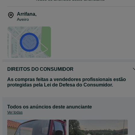
sem emissões, perfeitos para espaços fechados e indústrias
alimentares ou farmacêuticas.Diesel: Muito potentes, ideais para
uso intensivo no exterior e cargas muito pesadas.Gás (GPL): Uma
Arrifana
,
alternativa versátil que pode ser usada em interiores (com
Aveiro
ventilação) e exteriores, com abastecimento rápido.Para escolher 
modelo certo, é fundamental considerar o layout do armazém, o
peso máximo da carga e a altura das prateleiras.
DIREITOS DO CONSUMIDOR
As compras feitas a vendedores profissionais estão
protegidas pela Lei de Defesa do Consumidor.
Todos os anúncios deste anunciante
Ver todas