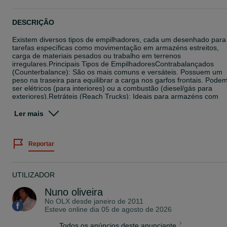
DESCRIÇÃO
Existem diversos tipos de empilhadores, cada um desenhado para
tarefas específicas como movimentação em armazéns estreitos,
carga de materiais pesados ou trabalho em terrenos
irregulares.Principais Tipos de EmpilhadoresContrabalançados
(Counterbalance): São os mais comuns e versáteis. Possuem um
peso na traseira para equilibrar a carga nos garfos frontais. Pode
ser elétricos (para interiores) ou a combustão (diesel/gás para
exteriores).Retráteis (Reach Trucks): Ideais para armazéns com
estantes altas e corredores estreitos. O mastro ou os garfos
estendem-se para alcançar paletes em profundidade.Porta-palete
Ler mais
(Pallet Jacks): Equipamentos mais simples para transporte
horizontal de cargas. Podem ser manuais, onde o operador puxa 
carga, ou elétricos, onde o motor auxilia na movimentação.Stacker
Reportar
(Empilhadores de alta elevação): Semelhantes aos porta-paletes
elétricos, mas equipados com um mastro que permite empilhar
paletes em altura.Para Terrenos Acidentados: Possuem pneus
grandes e reforçados, sendo indicados para estaleiros de
UTILIZADOR
construção ou áreas agrícolas onde o solo é
irregular.Selecionadores de Encomendas (Order Pickers):
Nuno oliveira
Concebidos para elevar o operador até à prateleira, facilitando a
No OLX desde
janeiro de 2011
recolha manual de itens individuais (picking) em vez de paletes
Esteve online dia 05 de agosto de 2026
inteiras.Laterais (Side Loaders): Especializados em cargas longas,
como tubos ou madeira, transportando-as lateralmente para passa
Todos os anúncios deste anunciante
em corredores estreitos.Fontes de EnergiaElétricos: Silenciosos e