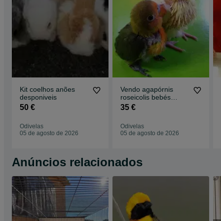
Kit coelhos anões
Vendo agapórnis
desponiveis
roseicolis bebés
meiguinhos
50 €
35 €
Odivelas
Odivelas
05 de agosto de 2026
05 de agosto de 2026
Anúncios relacionados