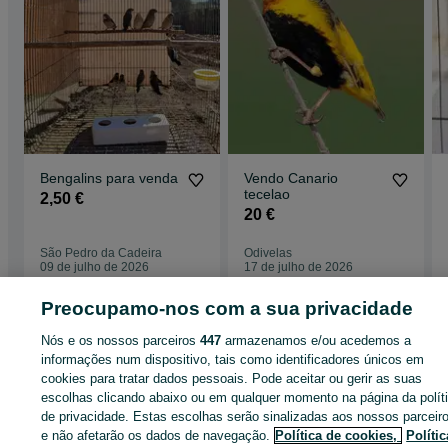
Bengalins para venda
Vendo Canario
tecelao
2,50 €
20 €
São Pedro da Cadeira
Odivelas
09 de julho de 2026
17 de julho de 2026
Preocupamo-nos com a sua privacidade
Nós e os nossos parceiros
447
armazenamos e/ou acedemos a
informações num dispositivo, tais como identificadores únicos em
Página principal
Animais
Aves
Canários
Canários - Lisboa
Canários -
cookies para tratar dados pessoais. Pode aceitar ou gerir as suas
Odivelas
escolhas clicando abaixo ou em qualquer momento na página da polít
de privacidade. Estas escolhas serão sinalizadas aos nossos parceir
CATEGORIA
e não afetarão os dados de navegação.
Política de cookies,
Polític