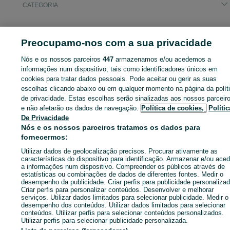
CATEGORIA
ID:
632219856
Cliques: 32
Preocupamo-nos com a sua privacidade
Nós e os nossos parceiros
447
armazenamos e/ou acedemos a
informações num dispositivo, tais como identificadores únicos em
Entra na tua conta OLX ou cria uma nova para contactares est
cookies para tratar dados pessoais. Pode aceitar ou gerir as suas
anunciante
escolhas clicando abaixo ou em qualquer momento na página da polít
de privacidade. Estas escolhas serão sinalizadas aos nossos parceir
e não afetarão os dados de navegação.
Política de cookies,
Polític
De Privacidade
Entrar ou criar conta
Nós e os nossos parceiros tratamos os dados para
fornecermos:
Ligar / SMS
Enviar mensagem
Utilizar dados de geolocalização precisos. Procurar ativamente as
características do dispositivo para identificação. Armazenar e/ou aced
a informações num dispositivo. Compreender os públicos através de
estatísticas ou combinações de dados de diferentes fontes. Medir o
desempenho da publicidade. Criar perfis para publicidade personalizad
Criar perfis para personalizar conteúdos. Desenvolver e melhorar
serviços. Utilizar dados limitados para selecionar publicidade. Medir o
desempenho dos conteúdos. Utilizar dados limitados para selecionar
conteúdos. Utilizar perfis para selecionar conteúdos personalizados.
Utilizar perfis para selecionar publicidade personalizada.