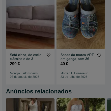
Sofá cinza, de estilo
Socas da marca ART,
clássico e de 3
em ganga, tam 36
lugares. Está
290 €
40 €
excelente estado.
Montijo E Afonsoeiro
Montijo E Afonsoeiro
03 de agosto de 2026
23 de julho de 2026
Anúncios relacionados