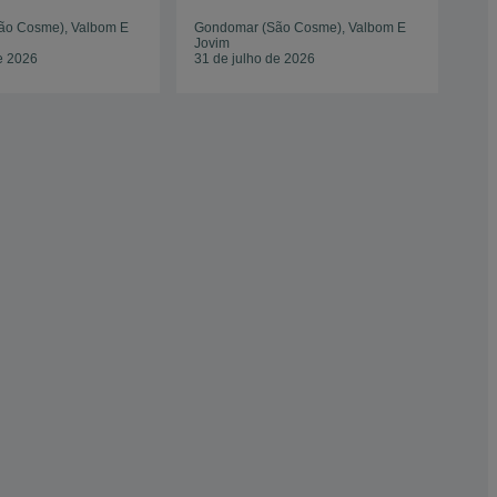
ão Cosme), Valbom E
Gondomar (São Cosme), Valbom E
Gon
Jovim
Jov
e 2026
31 de julho de 2026
31 