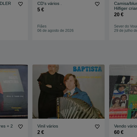
ADLER
CD's vários .
Camisa/bl
Hilfiger cri
5 €
20 €
Fiães
Sever do Vou
06 de agosto de 2026
29 de julho d
Vinil para apreciadores + 2
Vinil vários
Vendo vários
2 €
60 €