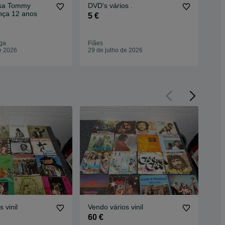
usa Tommy
DVD's vários .
Chi
ança 12 anos
5 €
7 €
ga
Fiães
Fiã
e 2026
29 de julho de 2026
24 
 vinil
Vendo vários vinil
Ven
60 €
60