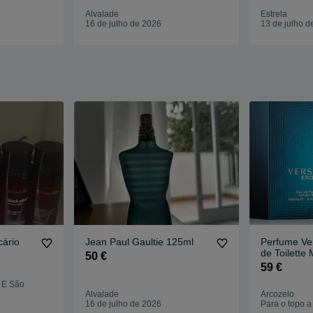
Alvalade
Estrela
16 de julho de 2026
13 de julho d
ário
Jean Paul Gaultie 125ml
Perfume Ve
de Toilette
50 €
- Poderoso,
59 €
Sedutor
 E São
Alvalade
Arcozelo
16 de julho de 2026
Para o topo a