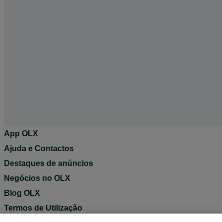
App OLX
Ajuda e Contactos
Destaques de anúncios
Negócios no OLX
Blog OLX
Termos de Utilização