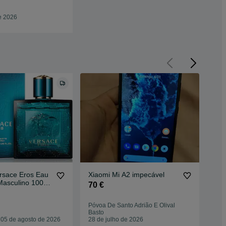
e 2026
rsace Eros Eau
Xiaomi Mi A2 impecável
Sma
 Masculino 100ml
64
70 €
 Fresco e
65
Póvoa De Santo Adrião E Olival
Basto
Odi
 05 de agosto de 2026
28 de julho de 2026
04 