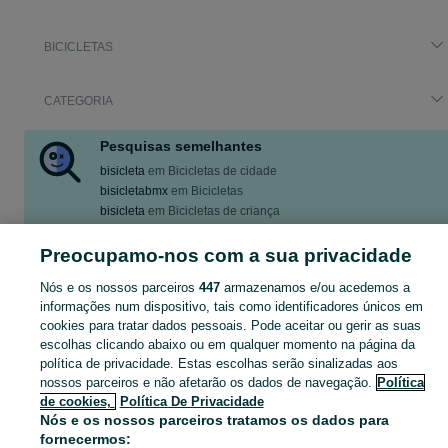
BICICLETAS
CATEGORIA
Pesquisas semelhantes
bisicleta
em
Bicicletas de cidade
bisicletabmx
em
Bicicletas
bisicleta
em
Bicicletas de criança
bisicleta travão a disco
em
Bicicletas
bisicleta
em
Bicicletas Cross
Preocupamo-nos com a sua privacidade
Mostrar Mais
Nós e os nossos parceiros
447
armazenamos e/ou acedemos a
informações num dispositivo, tais como identificadores únicos em
cookies para tratar dados pessoais. Pode aceitar ou gerir as suas
bisicleta - Anúncios Classificados Bicicletas Alcabideche - encontre o que procura. Veja os anúncios ou publique o seu anúncio grátis no OLX.
Mostrar Ma
escolhas clicando abaixo ou em qualquer momento na página da
política de privacidade. Estas escolhas serão sinalizadas aos
Mapa do site
nossos parceiros e não afetarão os dados de navegação.
Política
de cookies,
Política De Privacidade
Mapa das freguesias
Nós e os nossos parceiros tratamos os dados para
Mapa de mini-sites
fornecermos: