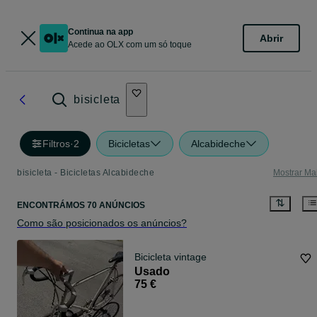
Continua na app
Abrir
Acede ao OLX com um só toque
bisicleta
Filtros
·
2
Bicicletas
Alcabideche
bisicleta - Bicicletas Alcabideche
Mostrar Ma
ENCONTRÁMOS 70 ANÚNCIOS
Como são posicionados os anúncios?
Bicicleta vintage
Usado
75 €