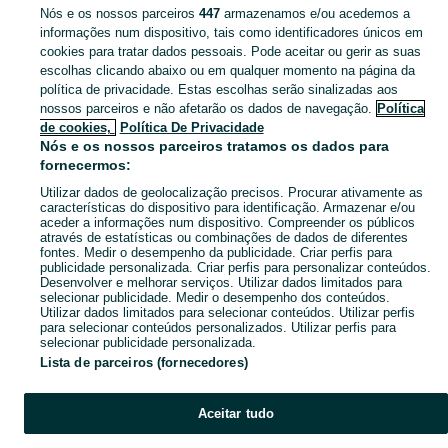
Nós e os nossos parceiros
447
armazenamos e/ou acedemos a
Não encontrámos aquilo que procuras…
informações num dispositivo, tais como identificadores únicos em
cookies para tratar dados pessoais. Pode aceitar ou gerir as suas
escolhas clicando abaixo ou em qualquer momento na página da
política de privacidade. Estas escolhas serão sinalizadas aos
nossos parceiros e não afetarão os dados de navegação.
Política
Página principal
Desporto
Bicicletas
Bicicletas Cross
Bicicletas Cross -
de cookies,
Política De Privacidade
Braga
Bicicletas Cross - Guimarães
Nós e os nossos parceiros tratamos os dados para
fornecermos:
CATEGORIA
Utilizar dados de geolocalização precisos. Procurar ativamente as
características do dispositivo para identificação. Armazenar e/ou
aceder a informações num dispositivo. Compreender os públicos
Navegue pelos últimos anúncios de Bicicletas Cross em no OLX Portugal. Compre e venda produtos locais com facilidade e segurança.
Mostrar Ma
através de estatísticas ou combinações de dados de diferentes
fontes. Medir o desempenho da publicidade. Criar perfis para
publicidade personalizada. Criar perfis para personalizar conteúdos.
Mapa do site
Desenvolver e melhorar serviços. Utilizar dados limitados para
selecionar publicidade. Medir o desempenho dos conteúdos.
Mapa das freguesias
Utilizar dados limitados para selecionar conteúdos. Utilizar perfis
para selecionar conteúdos personalizados. Utilizar perfis para
Mapa de mini-sites
selecionar publicidade personalizada.
Pesquisas populares
Lista de parceiros (fornecedores)
Aceitar tudo