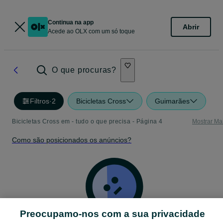
Continua na app
Abrir
Acede ao OLX com um só toque
O que procuras?
Filtros
·
2
Bicicletas Cross
Guimarães
Bicicletas Cross em - tudo o que precisa - Página 4
Mostrar Ma
Como são posicionados os anúncios?
Preocupamo-nos com a sua privacidade