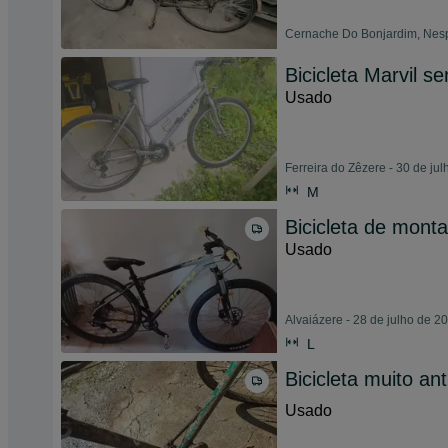
Cernache Do Bonjardim, Nespe
Bicicleta Marvil s
Usado
Ferreira do Zêzere - 30 de ju
M
Bicicleta de mont
Usado
Alvaiázere - 28 de julho de 2
L
Bicicleta muito an
Usado