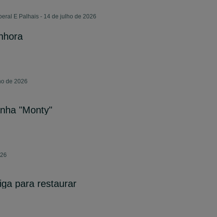
ral E Palhais - 14 de julho de 2026
enhora
lho de 2026
anha "Monty"
026
tiga para restaurar