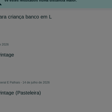
Vê estes resultados numa distância maior:
para criança banco em L
de 2026
vintage
ral E Palhais - 14 de julho de 2026
vintage (Pasteleira)