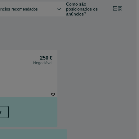
Como são
posicionados os
ncios recomendados
anúncios?
250 €
Negociável
r