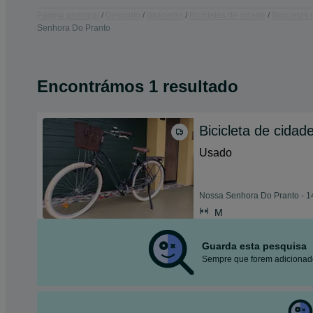
Página principal
Desporto
Bicicletas
Bicicletas de cidade
Bicicletas
Senhora Do Pranto
Encontrámos 1 resultado
Bicicleta de cidad
Usado
Nossa Senhora Do Pranto - 1
M
Guarda esta pesquisa
Sempre que forem adicionado