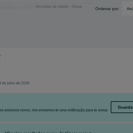
 de cidade - Santarém
Bicicletas de cidade - Nossa
Ordenar por:
Anú
e
4 de julho de 2026
Guarda
s anúncios novos, nós enviamos-te uma notificação para te avisar.