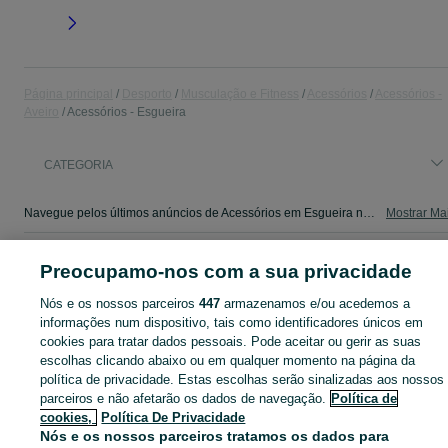
Página principal
Desporto
Musculação e Fitness
Acessórios
Acessórios -
Aveiro
Acessórios - Esgueira
CATEGORIA
Navegue pelos últimos anúncios de Acessórios em Esgueira no OLX Portugal. Compre e venda produtos locais com facilidade e segurança.
Mostrar Ma
Mapa do site
Preocupamo-nos com a sua privacidade
Mapa das freguesias
Nós e os nossos parceiros
447
armazenamos e/ou acedemos a
Mapa de mini-sites
informações num dispositivo, tais como identificadores únicos em
Pesquisas populares
cookies para tratar dados pessoais. Pode aceitar ou gerir as suas
escolhas clicando abaixo ou em qualquer momento na página da
política de privacidade. Estas escolhas serão sinalizadas aos nossos
parceiros e não afetarão os dados de navegação.
Política de
cookies,
Política De Privacidade
Nós e os nossos parceiros tratamos os dados para