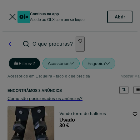
Continua na app
Abrir
Acede ao OLX com um só toque
O que procuras?
Filtros
·
2
Acessórios
Esgueira
Acessórios em Esgueira - tudo o que precisa
Mostrar Ma
ENCONTRÁMOS 3 ANÚNCIOS
Como são posicionados os anúncios?
Vendo torre de halteres
Usado
30 €