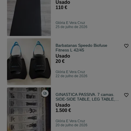
Usado
110 €
Glória E Vera Cruz
25 de julho de 2026
Barbatanas Speedo Biofuse
Fitness L 42/45
Usado
20 €
Glória E Vera Cruz
22 de julho de 2026
GINASTICA PASSIVA. 7 camas.
SIDE-SIDE TABLE, LEG TABLE,
STRETCHING TABLE, STOMACH-
Usado
HIP TABLE, SIT UP TABLE,
1.500 €
TWISTER TABLE, CIRCULATOR E
ARM BAR TABLE
Glória E Vera Cruz
20 de julho de 2026