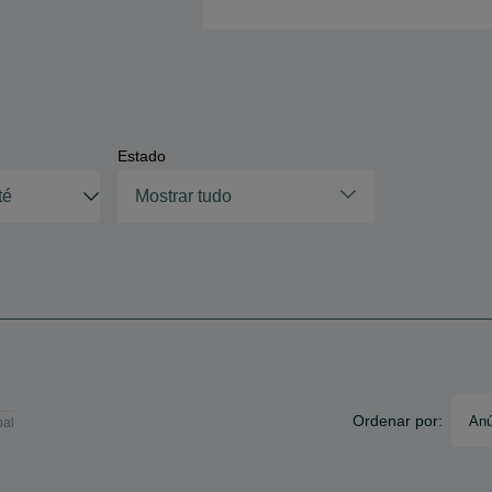
Estado
Mostrar tudo
Ordenar por:
Anú
bal