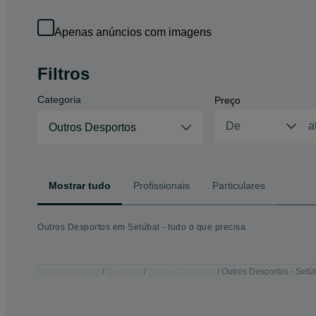
Apenas anúncios com imagens
Filtros
Categoria
Preço
Outros Desportos
Mostrar tudo
Profissionais
Particulares
Outros Desportos em Setúbal - tudo o que precisa
Página principal
Desporto
Outros Desportos
Outros Desportos - Setú