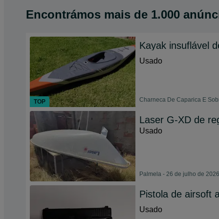
Encontrámos
mais de
1.000 anúnc
Kayak insuflável 
Usado
Charneca De Caparica E Sobr
TOP
Laser G-XD de re
Usado
Palmela - 26 de julho de 202
Pistola de airsof
Usado