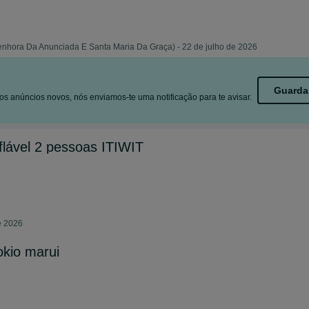
enhora Da Anunciada E Santa Maria Da Graça) - 22 de julho de 2026
Guarda
s anúncios novos, nós enviamos-te uma notificação para te avisar.
lável 2 pessoas ITIWIT
e 2026
okio marui