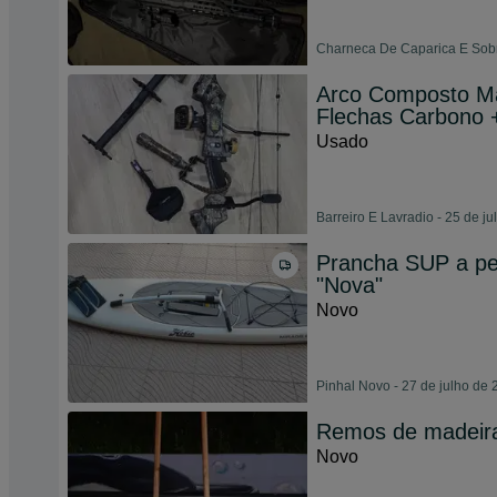
Charneca De Caparica E Sobr
Arco Composto Mar
Flechas Carbono 
Usado
Barreiro E Lavradio - 25 de j
Prancha SUP a pe
"Nova"
Novo
Pinhal Novo - 27 de julho de
Remos de madeir
Novo