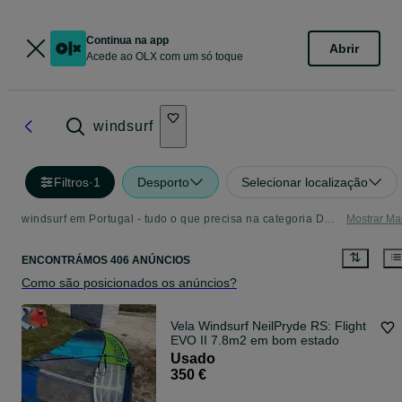
Continua na app
Abrir
Acede ao OLX com um só toque
windsurf
Filtros
·
1
Desporto
Selecionar localização
windsurf em Portugal - tudo o que precisa na categoria Desporto
Mostrar Ma
ENCONTRÁMOS 406 ANÚNCIOS
Como são posicionados os anúncios?
Vela Windsurf NeilPryde RS: Flight
EVO II 7.8m2 em bom estado
Usado
350 €