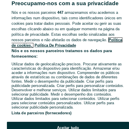
Preocupamo-nos com a sua privacidade
Mostrar Mais
Nós e os nossos parceiros
447
armazenamos e/ou acedemos a
informações num dispositivo, tais como identificadores únicos em
Pesquisando por windsurf em Portugal? Confira nossa seleção em Desporto no OLX Portugal e encontre exatamente o que procura!
Mostrar Ma
cookies para tratar dados pessoais. Pode aceitar ou gerir as suas
escolhas clicando abaixo ou em qualquer momento na página da
política de privacidade. Estas escolhas serão sinalizadas aos
Mapa do site
nossos parceiros e não afetarão os dados de navegação.
Política
Mapa das freguesias
de cookies,
Política De Privacidade
Nós e os nossos parceiros tratamos os dados para
Mapa de mini-sites
fornecermos:
Pesquisas populares
Utilizar dados de geolocalização precisos. Procurar ativamente as
características do dispositivo para identificação. Armazenar e/ou
aceder a informações num dispositivo. Compreender os públicos
através de estatísticas ou combinações de dados de diferentes
fontes. Medir o desempenho da publicidade. Criar perfis para
publicidade personalizada. Criar perfis para personalizar conteúdos.
Desenvolver e melhorar serviços. Utilizar dados limitados para
selecionar publicidade. Medir o desempenho dos conteúdos.
Utilizar dados limitados para selecionar conteúdos. Utilizar perfis
para selecionar conteúdos personalizados. Utilizar perfis para
selecionar publicidade personalizada.
Lista de parceiros (fornecedores)
Aceitar tudo