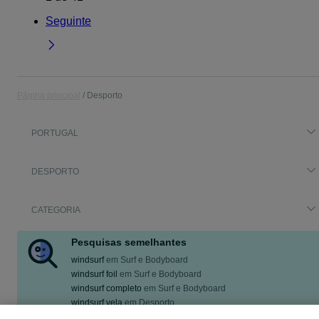
Seguinte
Página principal
Desporto
PORTUGAL
DESPORTO
CATEGORIA
Pesquisas semelhantes
windsurf
em
Surf e Bodyboard
windsurf foil
em
Surf e Bodyboard
windsurf completo
em
Surf e Bodyboard
windsurf vela
em
Desporto
windsurf retranca
em
Carros, motos e barcos