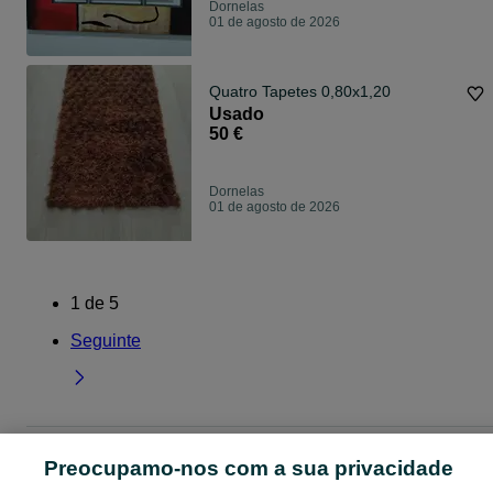
Dornelas
01 de agosto de 2026
Quatro Tapetes 0,80x1,20
Usado
50 €
Dornelas
01 de agosto de 2026
1
de
5
Seguinte
Página principal
Braga
Dornelas
Preocupamo-nos com a sua privacidade