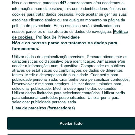
Nós e os nossos parceiros
447
armazenamos e/ou acedemos a
CATEGORIA
informações num dispositivo, tais como identificadores únicos em
cookies para tratar dados pessoais. Pode aceitar ou gerir as suas
escolhas clicando abaixo ou em qualquer momento na página da
Descubra os anúncios classificados gratuitos em Dornelas no OLX Portugal. Desde empregos a serviços e produtos, encontre tudo o que precisa localmente.
Mostrar Ma
política de privacidade. Estas escolhas serão sinalizadas aos
nossos parceiros e não afetarão os dados de navegação.
Política
Mapa do site
de cookies,
Política De Privacidade
Mapa das freguesias
Nós e os nossos parceiros tratamos os dados para
fornecermos:
Mapa de mini-sites
Utilizar dados de geolocalização precisos. Procurar ativamente as
Pesquisas populares
características do dispositivo para identificação. Armazenar e/ou
aceder a informações num dispositivo. Compreender os públicos
através de estatísticas ou combinações de dados de diferentes
fontes. Medir o desempenho da publicidade. Criar perfis para
publicidade personalizada. Criar perfis para personalizar conteúdos.
Desenvolver e melhorar serviços. Utilizar dados limitados para
selecionar publicidade. Medir o desempenho dos conteúdos.
Utilizar dados limitados para selecionar conteúdos. Utilizar perfis
para selecionar conteúdos personalizados. Utilizar perfis para
selecionar publicidade personalizada.
Lista de parceiros (fornecedores)
Aceitar tudo