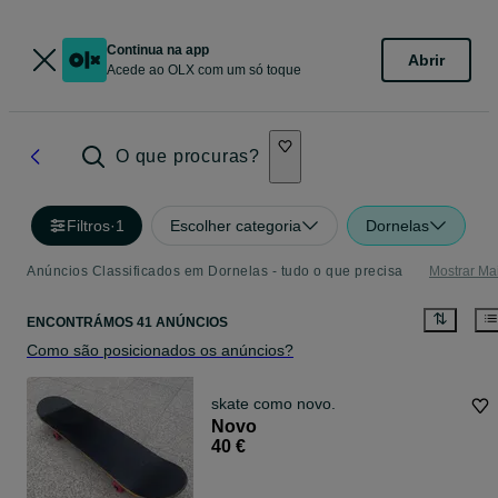
Continua na app
Abrir
Acede ao OLX com um só toque
O que procuras?
Filtros
·
1
Escolher categoria
Dornelas
Anúncios Classificados em Dornelas - tudo o que precisa
Mostrar Ma
ENCONTRÁMOS 41 ANÚNCIOS
Como são posicionados os anúncios?
skate como novo.
Novo
40 €