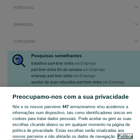
PORTUGAL
EMPREGO
CATEGORIA
Pesquisas semelhantes
trabalhos part-time sintra
em
Emprego
part time sintra fim de semana
em
Emprego
emprego part time sintra
em
Emprego
auxiliar de acao educativa part time sintra
em
Emprego
trabalhos part-time sintra
em
Restauração, Hotelaria e Turismo
Preocupamo-nos com a sua privacidade
part time sintra - Encontra os melhores ofertas de emprego para ti. Cria o teu Perfil de Candidato e encontra emprego mais rápido!
Mostrar Ma
Nós e os nossos parceiros
447
armazenamos e/ou acedemos a
informações num dispositivo, tais como identificadores únicos em
cookies para tratar dados pessoais. Pode aceitar ou gerir as suas
Mapa do site
escolhas clicando abaixo ou em qualquer momento na página da
Mapa das freguesias
política de privacidade. Estas escolhas serão sinalizadas aos
nossos parceiros e não afetarão os dados de navegação.
Política
Mapa de mini-sites