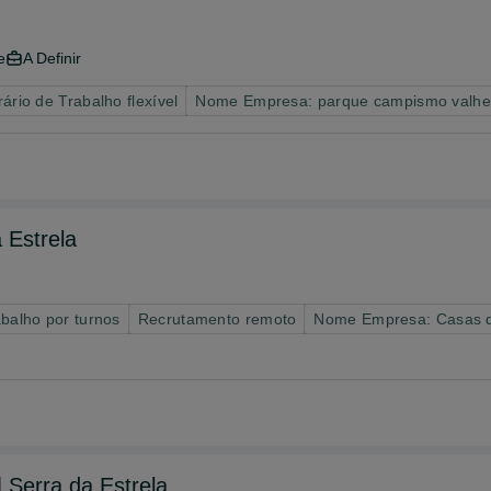
e
A Definir
ário de Trabalho flexível
Nome Empresa: parque campismo valhe
 Estrela
abalho por turnos
Recrutamento remoto
Nome Empresa: Casas d
 Serra da Estrela