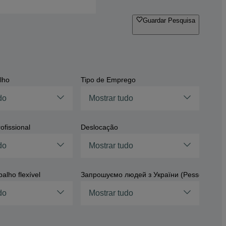
Guardar Pesquisa
lho
Tipo de Emprego
do
Mostrar tudo
ofissional
Deslocação
do
Mostrar tudo
balho flexível
Запрошуємо людей з України (Pessoas da U
do
Mostrar tudo