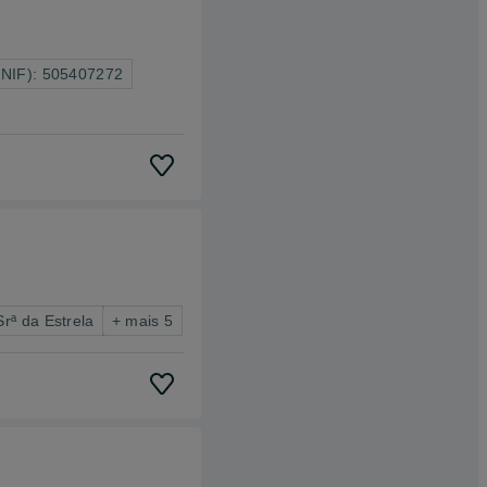
(NIF): 505407272
ª da Estrela
+ mais 5