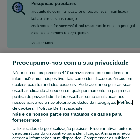
Pesquisas populares
ajudante de cozinha
pasteleiro
extras
sushiman lisboa
kebab
street smash burger
cook wanted for successful thai restaurant in ericeira portugal
extras casamentos reforço quintas
Mostrar Mais
Anúncios classificados locais para emprego em restauração, hotelaria e turismo Lisboa. Encontrar a melhor oferta no OLX Portugal.
Mostrar Ma
Preocupamo-nos com a sua privacidade
Nós e os nossos parceiros
447
armazenamos e/ou acedemos a
Mapa do site
informações num dispositivo, tais como identificadores únicos em
Mapa das freguesias
cookies para tratar dados pessoais. Pode aceitar ou gerir as suas
Mapa de mini-sites
escolhas clicando abaixo ou em qualquer momento na página da
política de privacidade. Estas escolhas serão sinalizadas aos
Pesquisas populares
nossos parceiros e não afetarão os dados de navegação.
Política
de cookies,
Política De Privacidade
Nós e os nossos parceiros tratamos os dados para
fornecermos:
Utilizar dados de geolocalização precisos. Procurar ativamente as
características do dispositivo para identificação. Armazenar e/ou
aceder a informações num dispositivo. Compreender os públicos