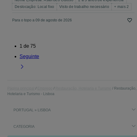
Nome Empresa: Asterisco Guloso
2 a 3 anos de experiência
Deslocação: Local fixo
Visto de trabalho necessário
+ mais 2
Para o topo a 09 de agosto de 2026
1
de
75
Seguinte
Página principal
Emprego
Restauração, Hotelaria e Turismo
Restauração,
Hotelaria e Turismo - Lisboa
PORTUGAL » LISBOA
CATEGORIA