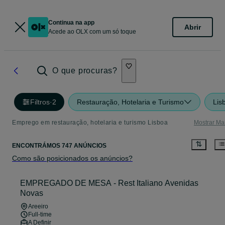
Continua na app
Abrir
Acede ao OLX com um só toque
O que procuras?
Filtros
·
2
Restauração, Hotelaria e Turismo
Lis
Emprego em restauração, hotelaria e turismo Lisboa
Mostrar Ma
ENCONTRÁMOS 747 ANÚNCIOS
Como são posicionados os anúncios?
EMPREGADO DE MESA - Rest Italiano Avenidas
Novas
Areeiro
Full-time
A Definir