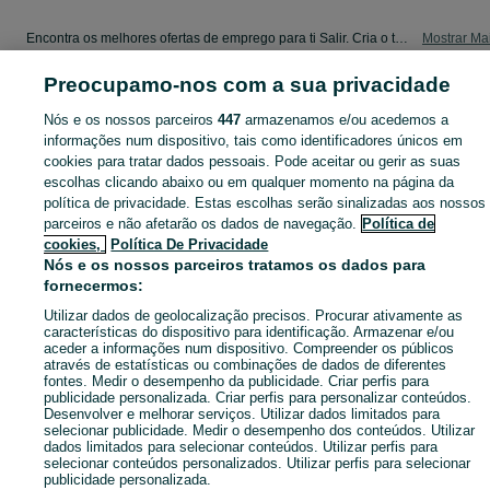
Encontra os melhores ofertas de emprego para ti Salir. Cria o teu Perfil de Candidato e encontra emprego mais rápido!
Mostrar Ma
Preocupamo-nos com a sua privacidade
Mapa do site
Mapa das freguesias
Nós e os nossos parceiros
447
armazenamos e/ou acedemos a
informações num dispositivo, tais como identificadores únicos em
Mapa de mini-sites
cookies para tratar dados pessoais. Pode aceitar ou gerir as suas
Pesquisas populares
escolhas clicando abaixo ou em qualquer momento na página da
política de privacidade. Estas escolhas serão sinalizadas aos nossos
parceiros e não afetarão os dados de navegação.
Política de
cookies,
Política De Privacidade
Nós e os nossos parceiros tratamos os dados para
fornecermos:
Utilizar dados de geolocalização precisos. Procurar ativamente as
características do dispositivo para identificação. Armazenar e/ou
aceder a informações num dispositivo. Compreender os públicos
através de estatísticas ou combinações de dados de diferentes
fontes. Medir o desempenho da publicidade. Criar perfis para
publicidade personalizada. Criar perfis para personalizar conteúdos.
Desenvolver e melhorar serviços. Utilizar dados limitados para
selecionar publicidade. Medir o desempenho dos conteúdos. Utilizar
dados limitados para selecionar conteúdos. Utilizar perfis para
selecionar conteúdos personalizados. Utilizar perfis para selecionar
publicidade personalizada.