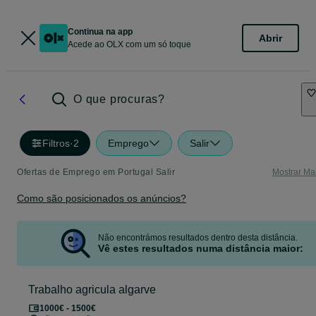
Continua na app
Abrir
Acede ao OLX com um só toque
O que procuras?
Filtros
·
2
Emprego
Salir
Ofertas de Emprego em Portugal Salir
Mostrar Ma
Como são posicionados os anúncios?
Não encontrámos resultados dentro desta distância.
Vê estes resultados numa distância maior:
Trabalho agricula algarve
1000€ - 1500€