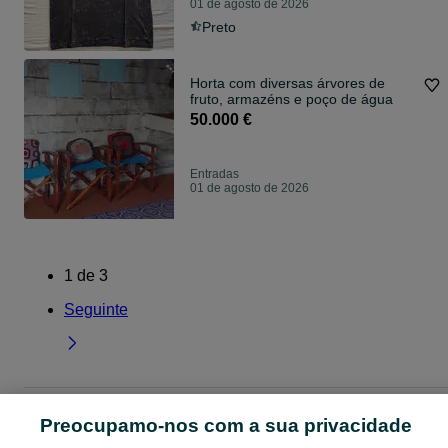
01 de agosto de 2026
Preto
Horta com diversas árvores de
fruto, armazéns e poço de água
50.000 €
Entradas
01 de agosto de 2026
1
de
3
Seguinte
Página principal
Beja
Entradas
Preocupamo-nos com a sua privacidade