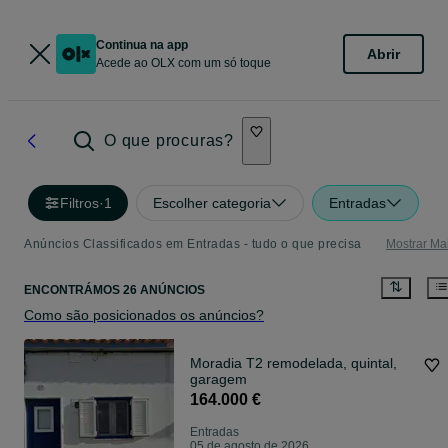
Continua na app
Abrir
Acede ao OLX com um só toque
O que procuras?
Filtros
·
1
Escolher categoria
Entradas
Anúncios Classificados em Entradas - tudo o que precisa
Mostrar Ma
ENCONTRÁMOS 26 ANÚNCIOS
Como são posicionados os anúncios?
Moradia T2 remodelada, quintal,
garagem
164.000 €
Entradas
05 de agosto de 2026