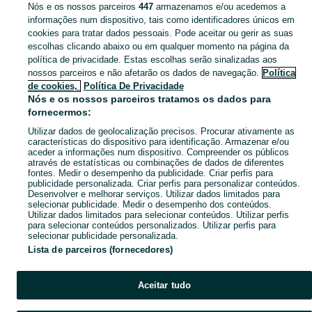
Nós e os nossos parceiros
447
armazenamos e/ou acedemos a
CATEGORIA
informações num dispositivo, tais como identificadores únicos em
cookies para tratar dados pessoais. Pode aceitar ou gerir as suas
escolhas clicando abaixo ou em qualquer momento na página da
Descubra os anúncios classificados gratuitos em Entradas no OLX Portugal. Desde empregos a serviços e produtos, encontre tudo o que precisa localmente.
Mostrar Ma
política de privacidade. Estas escolhas serão sinalizadas aos
nossos parceiros e não afetarão os dados de navegação.
Política
Mapa do site
de cookies,
Política De Privacidade
Mapa das freguesias
Nós e os nossos parceiros tratamos os dados para
fornecermos:
Mapa de mini-sites
Utilizar dados de geolocalização precisos. Procurar ativamente as
Pesquisas populares
características do dispositivo para identificação. Armazenar e/ou
aceder a informações num dispositivo. Compreender os públicos
através de estatísticas ou combinações de dados de diferentes
fontes. Medir o desempenho da publicidade. Criar perfis para
publicidade personalizada. Criar perfis para personalizar conteúdos.
Desenvolver e melhorar serviços. Utilizar dados limitados para
selecionar publicidade. Medir o desempenho dos conteúdos.
Utilizar dados limitados para selecionar conteúdos. Utilizar perfis
para selecionar conteúdos personalizados. Utilizar perfis para
selecionar publicidade personalizada.
Lista de parceiros (fornecedores)
Aceitar tudo