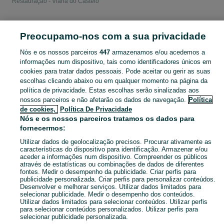
Restauração - Viana do Castelo
PORTUGAL » VIANA DO CASTELO
Preocupamo-nos com a sua privacidade
Nós e os nossos parceiros
447
armazenamos e/ou acedemos a
CATEGORIA
informações num dispositivo, tais como identificadores únicos em
cookies para tratar dados pessoais. Pode aceitar ou gerir as suas
Navegue pelos últimos anúncios de Loiças para Hotelaria e Restauração em Viana do Castelo no OLX Portugal. Compre e venda produtos locais com facilidade e segurança.
Mostrar Ma
escolhas clicando abaixo ou em qualquer momento na página da
política de privacidade. Estas escolhas serão sinalizadas aos
nossos parceiros e não afetarão os dados de navegação.
Política
Mapa do site
de cookies,
Política De Privacidade
Mapa das freguesias
Nós e os nossos parceiros tratamos os dados para
fornecermos:
Mapa de mini-sites
Pesquisas populares
Utilizar dados de geolocalização precisos. Procurar ativamente as
características do dispositivo para identificação. Armazenar e/ou
aceder a informações num dispositivo. Compreender os públicos
através de estatísticas ou combinações de dados de diferentes
fontes. Medir o desempenho da publicidade. Criar perfis para
publicidade personalizada. Criar perfis para personalizar conteúdos.
Desenvolver e melhorar serviços. Utilizar dados limitados para
selecionar publicidade. Medir o desempenho dos conteúdos.
Utilizar dados limitados para selecionar conteúdos. Utilizar perfis
para selecionar conteúdos personalizados. Utilizar perfis para
selecionar publicidade personalizada.