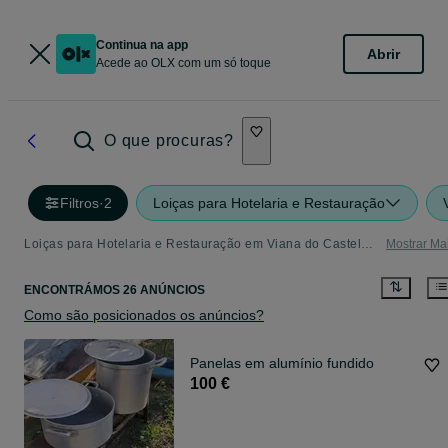
Continua na app
Abrir
Acede ao OLX com um só toque
O que procuras?
Filtros
·
2
Loiças para Hotelaria e Restauração
Loiças para Hotelaria e Restauração em Viana do Castelo - tudo o que precisa
Mostrar Ma
ENCONTRÁMOS 26 ANÚNCIOS
Como são posicionados os anúncios?
Panelas em alumínio fundido
100 €