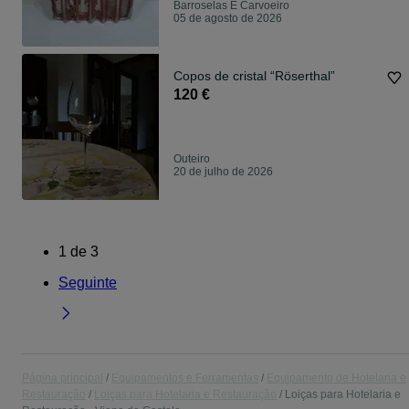
Barroselas E Carvoeiro
05 de agosto de 2026
Copos de cristal “Röserthal”
120 €
Outeiro
20 de julho de 2026
1
de
3
Seguinte
Página principal
Equipamentos e Ferramentas
Equipamento de Hotelaria e
Restauração
Loiças para Hotelaria e Restauração
Loiças para Hotelaria e