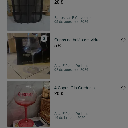
grandes quantidades 4.5€ Faço
20 €
entregas (pagamento a cargo do
comprador)
Barroselas E Carvoeiro
05 de agosto de 2026
Copos de balão em vidro
5 €
Arca E Ponte De Lima
02 de agosto de 2026
4 Copos Gin Gordon's
20 €
Arca E Ponte De Lima
16 de julho de 2026