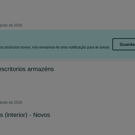
gosto de 2026
Guarda
s anúncios novos, nós enviamos-te uma notificação para te avisar.
scritorios armazéns
gosto de 2026
 (interior) - Novos