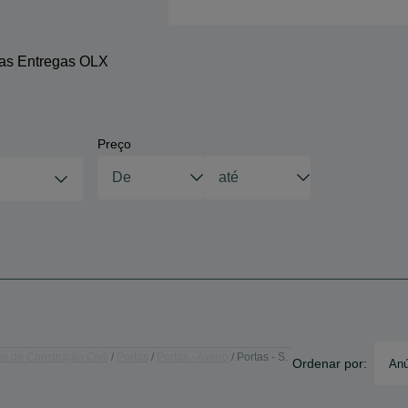
 as Entregas OLX
Preço
s de Construção Civil
Portas
Portas - Aveiro
Portas - S.
Ordenar por:
Anú