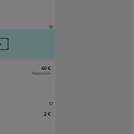
r
40 €
Negociável
2 €