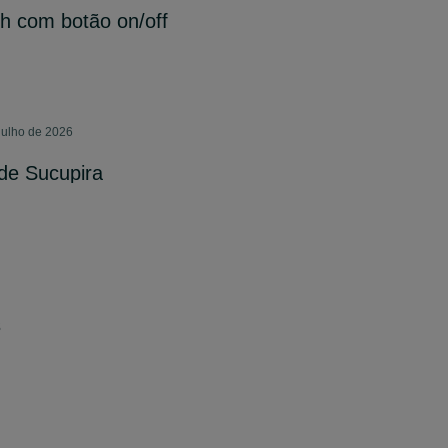
h com botão on/off
julho de 2026
de Sucupira
s