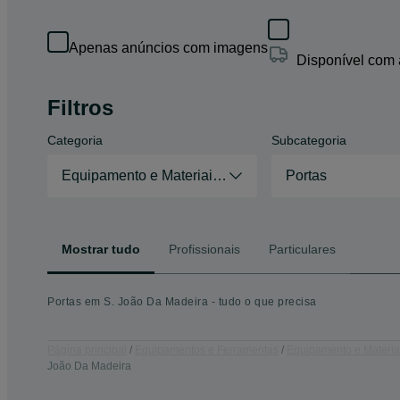
Apenas anúncios com imagens
Disponível com
Filtros
Categoria
Subcategoria
Equipamento e Materiais de Construção Civil
Portas
Mostrar tudo
Profissionais
Particulares
Portas em S. João Da Madeira - tudo o que precisa
Página principal
Equipamentos e Ferramentas
Equipamento e Materiai
João Da Madeira