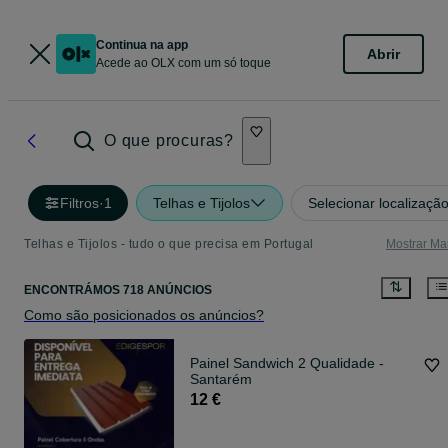
Continua na app
Abrir
Acede ao OLX com um só toque
O que procuras?
Filtros
·
1
Telhas e Tijolos
Selecionar localizaçã
Telhas e Tijolos - tudo o que precisa em Portugal
Mostrar Ma
ENCONTRÁMOS 718 ANÚNCIOS
Como são posicionados os anúncios?
Painel Sandwich 2 Qualidade -
Santarém
12 €