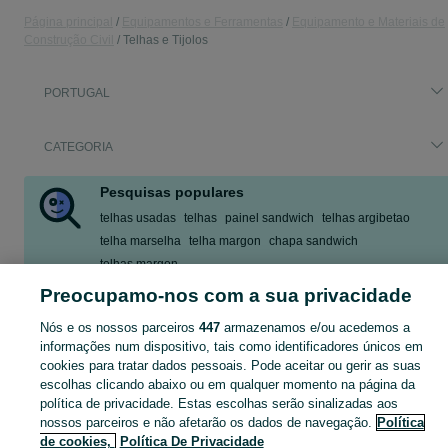
Página principal
Equipamentos e Ferramentas
Equipamento e Materiais de
Construção Civil
Telhas e Tijolos
PORTUGAL
CATEGORIA
Pesquisas populares
telhas usadas
telhas
painel sandwich
telhas argibetao
telha marselha
telha margon
chapa sandwich
telhas margon
Preocupamo-nos com a sua privacidade
Mostrar Mais
Nós e os nossos parceiros
447
armazenamos e/ou acedemos a
informações num dispositivo, tais como identificadores únicos em
Encontre as melhores ofertas em Telhas e Tijolos no OLX Portugal. Explore anúncios atualizados diariamente, compre e venda grátis na sua categoria favorita!
Mostrar Ma
cookies para tratar dados pessoais. Pode aceitar ou gerir as suas
escolhas clicando abaixo ou em qualquer momento na página da
Mapa do site
política de privacidade. Estas escolhas serão sinalizadas aos
Mapa das freguesias
nossos parceiros e não afetarão os dados de navegação.
Política
de cookies,
Política De Privacidade
Mapa de mini-sites