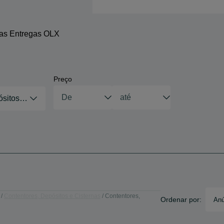
 as Entregas OLX
Preço
sitos e Cisternas
Contentores, Depósitos e Cisternas
Contentores,
Ordenar por:
Anú