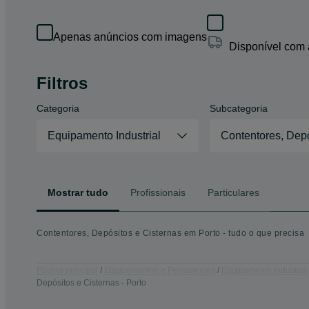
Apenas anúncios com imagens
Disponível com
Filtros
Categoria
Subcategoria
Equipamento Industrial
Contentores, Depó
Mostrar tudo
Profissionais
Particulares
Contentores, Depósitos e Cisternas em Porto - tudo o que precisa
Página principal
Equipamentos e Ferramentas
Equipamento Industrial
Depósitos e Cisternas - Porto