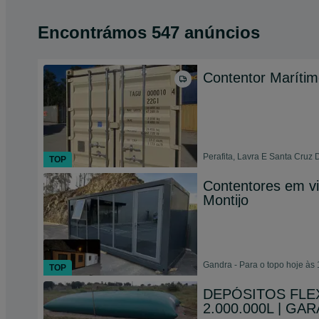
Encontrámos 547 anúncios
Contentor Maríti
Perafita, Lavra E Santa Cruz 
TOP
Contentores em vi
Montijo
Gandra - Para o topo hoje às 
TOP
DEPÓSITOS FLEX
2.000.000L | GA