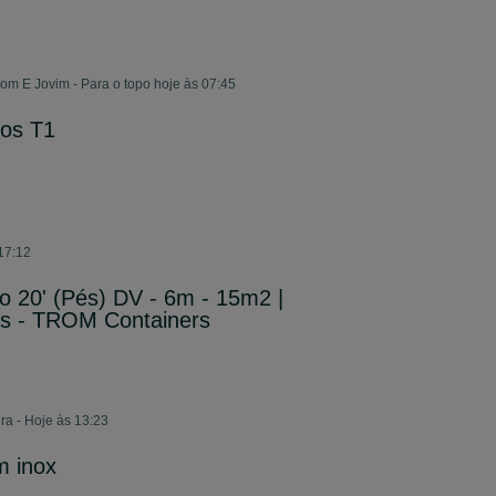
m E Jovim - Para o topo hoje às 07:45
ros T1
17:12
o 20' (Pés) DV - 6m - 15m2 |
s - TROM Containers
a - Hoje às 13:23
m inox