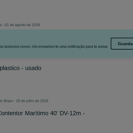
s - 01 de agosto de 2026
Guarda
s anúncios novos, nós enviamos-te uma notificação para te avisar.
lastico - usado
Do Bispo - 29 de julho de 2026
ntentor Marítimo 40' DV-12m -