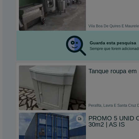
Vila Boa De Quires E Maurele
Guarda esta pesquisa
Sempre que forem adicionado
Tanque roupa em p
Perafita, Lavra E Santa Cruz 
PROMO 5 UNID Co
30m2 | AS IS