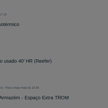
17:15
sotérmico
o usado 40’ HR (Reefer)
a - Para o topo hoje às 10:38
a Armazém - Espaço Extra TROM