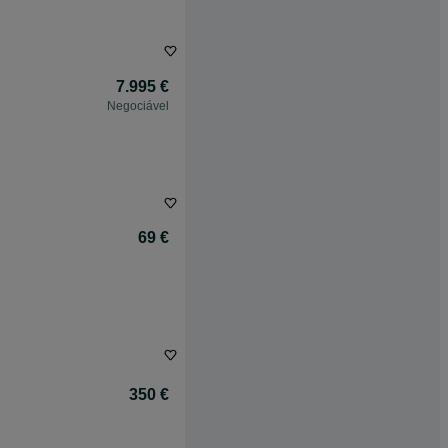
7.995 €
Negociável
69 €
350 €