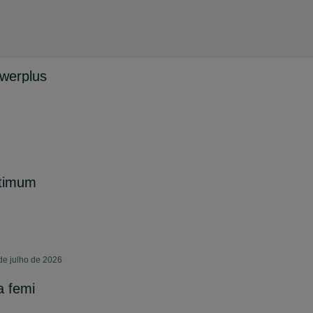
werplus
ptimum
de julho de 2026
a femi