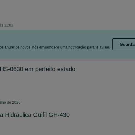
às 11:03
Guarda
s anúncios novos, nós enviamos-te uma notificação para te avisar.
GHS-0630 em perfeito estado
ulho de 2026
na Hidráulica Guifil GH-430