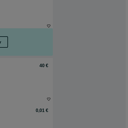
r
40 €
0,01 €