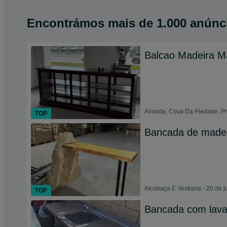
Encontrámos
mais de
1.000 anúnc
Balcao Madeira M
Almada, Cova Da Piedade, Pra
TOP
Bancada de madei
Alcobaça E Vestiaria - 20 de 
TOP
Bancada com lava 