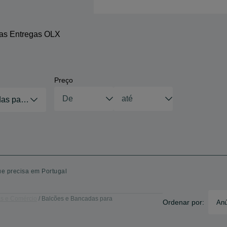
 as Entregas OLX
Preço
as para Estabelecimentos Comerciais
ue precisa em Portugal
as e Comércio
Balcões e Bancadas para
Ordenar por:
Anú