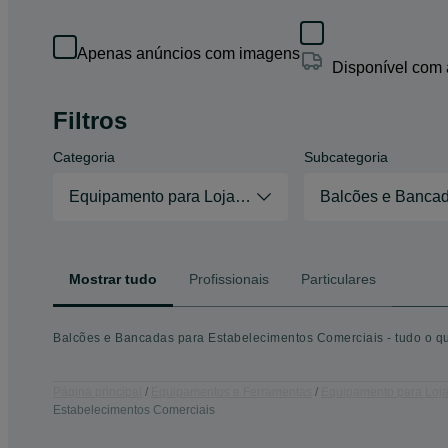
Apenas anúncios com imagens
Disponível com
Filtros
Categoria
Subcategoria
Equipamento para Lojas e Comércio
Balcões e Bancad
Mostrar tudo
Profissionais
Particulares
Balcões e Bancadas para Estabelecimentos Comerciais - tudo o q
Página principal
Equipamentos e Ferramentas
Equipamento para Loj
Estabelecimentos Comerciais