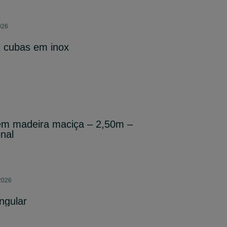
026
 cubas em inox
 em madeira maciça – 2,50m –
onal
2026
ngular