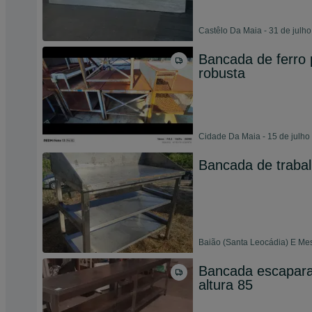
Castêlo Da Maia - 31 de julh
Bancada de ferro 
robusta
Cidade Da Maia - 15 de julho
Bancada de traba
Baião (Santa Leocádia) E Mes
Bancada escaparat
altura 85