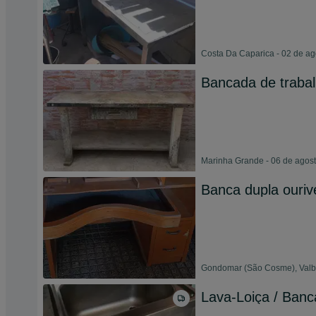
Costa Da Caparica - 02 de a
Bancada de trab
Marinha Grande - 06 de agos
Banca dupla ouriv
Gondomar (São Cosme), Valbo
Lava-Loiça / Banc