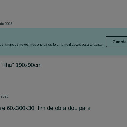
 de 2026
Guarda
s anúncios novos, nós enviamos-te uma notificação para te avisar.
 "ilha" 190x90cm
e 2026
e 60x300x30, fim de obra dou para