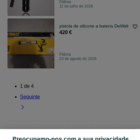
Fátima
11 de julho de 2026
pistola de silicone a bateria DeWalt
420 €
Fátima
03 de agosto de 2026
1
de
4
Seguinte
Página principal
Equipamentos e Ferramentas
Ferramentas
Vende-se
Vende-se - Santarém
Vende-se - Fátima
Preocupamo-nos com a sua privacidade