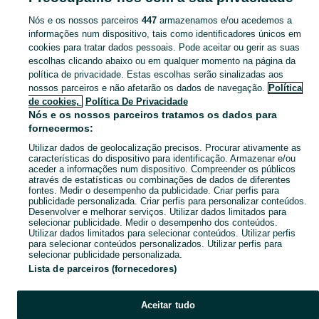
Nós e os nossos parceiros
447
armazenamos e/ou acedemos a
CATEGORIA
informações num dispositivo, tais como identificadores únicos em
cookies para tratar dados pessoais. Pode aceitar ou gerir as suas
escolhas clicando abaixo ou em qualquer momento na página da
Navegue pelos últimos anúncios de Vende-se em Fátima no OLX Portugal. Compre e venda produtos locais com facilidade e segurança.
Mostrar Ma
política de privacidade. Estas escolhas serão sinalizadas aos
nossos parceiros e não afetarão os dados de navegação.
Política
Mapa do site
de cookies,
Política De Privacidade
Mapa das freguesias
Nós e os nossos parceiros tratamos os dados para
fornecermos:
Mapa de mini-sites
Utilizar dados de geolocalização precisos. Procurar ativamente as
Pesquisas populares
características do dispositivo para identificação. Armazenar e/ou
aceder a informações num dispositivo. Compreender os públicos
através de estatísticas ou combinações de dados de diferentes
fontes. Medir o desempenho da publicidade. Criar perfis para
publicidade personalizada. Criar perfis para personalizar conteúdos.
Desenvolver e melhorar serviços. Utilizar dados limitados para
selecionar publicidade. Medir o desempenho dos conteúdos.
Utilizar dados limitados para selecionar conteúdos. Utilizar perfis
para selecionar conteúdos personalizados. Utilizar perfis para
selecionar publicidade personalizada.
Lista de parceiros (fornecedores)
Aceitar tudo