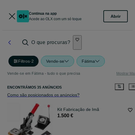
Continua na app
Abrir
Acede ao OLX com um só toque
O que procuras?
Filtros
·
2
Vende-se
Fátima
Vende-se em Fátima - tudo o que precisa
Mostrar Ma
ENCONTRÁMOS 35 ANÚNCIOS
Como são posicionados os anúncios?
Kit Fabricação de Imã
1.500 €