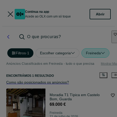
Continua na app
Abrir
Acede ao OLX com um só toque
O que procuras?
Filtros
·
1
Escolher categoria
Freineda
Anúncios Classificados em Freineda - tudo o que precisa
Mostrar Ma
ENCONTRÁMOS 1 RESULTADO
Como são posicionados os anúncios?
Moradia T1 Típica em Castelo
Bom, Guarda
69.000 €
Freineda
21 de julho de 2026