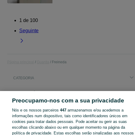
1
de
100
Seguinte
Página principal
Guarda
Freineda
CATEGORIA
Descubra os anúncios classificados gratuitos em Freineda no OLX Portugal. Desde empregos a serviços e produtos, encontre tudo o que precisa localmente.
Mostrar Ma
Preocupamo-nos com a sua privacidade
Mapa do site
Nós e os nossos parceiros
447
armazenamos e/ou acedemos a
Mapa das freguesias
informações num dispositivo, tais como identificadores únicos em
cookies para tratar dados pessoais. Pode aceitar ou gerir as suas
Mapa de mini-sites
escolhas clicando abaixo ou em qualquer momento na página da
Pesquisas populares
política de privacidade. Estas escolhas serão sinalizadas aos nossos