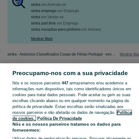
sintra
em
Arrenda-se
sintra emprego
em
Emprego
sintra
em
Vende-se
sintra part time
em
Emprego
sintra moradias pero pinheiro
em
Imóveis
Mostrar Mais
sintra - Anúncios Classificados Casas de Férias Portugal - encontre o que procura. Veja os anúncios ou publique o seu anúncio grátis no OLX.
Mostrar Ma
Mapa do site
Preocupamo-nos com a sua privacidade
Mapa das freguesias
Nós e os nossos parceiros
447
armazenamos e/ou acedemos a
Mapa de mini-sites
informações num dispositivo, tais como identificadores únicos em
Pesquisas populares
cookies para tratar dados pessoais. Pode aceitar ou gerir as suas
escolhas clicando abaixo ou em qualquer momento na página da
política de privacidade. Estas escolhas serão sinalizadas aos
nossos parceiros e não afetarão os dados de navegação.
Política
de cookies,
Política De Privacidade
Nós e os nossos parceiros tratamos os dados para
fornecermos:
Utilizar dados de geolocalização precisos. Procurar ativamente as