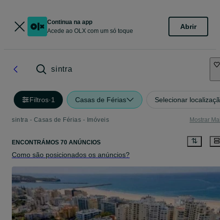
Continua na app
Abrir
Acede ao OLX com um só toque
sintra
Filtros
·
1
Casas de Férias
Selecionar localizaç
sintra - Casas de Férias - Imóveis
Mostrar Ma
ENCONTRÁMOS 70 ANÚNCIOS
Como são posicionados os anúncios?