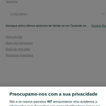
Tavarede
CATEGORIA
Navegue pelos últimos anúncios de Vende-se em Tavarede no OLX Portugal. Compre e venda produtos locais com facilidade e segurança.
Mostrar Ma
Mapa do site
Mapa das freguesias
Mapa de mini-sites
Pesquisas populares
Preocupamo-nos com a sua privacidade
Nós e os nossos parceiros
447
armazenamos e/ou acedemos a