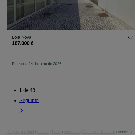
Loja Nova
187.000 €
Buarcos
-
24 de julho de 2026
1
de
48
Seguinte
Página principal
Imóveis
Lojas
Vende-se
Vende-se - Coimbra
Vende-se 