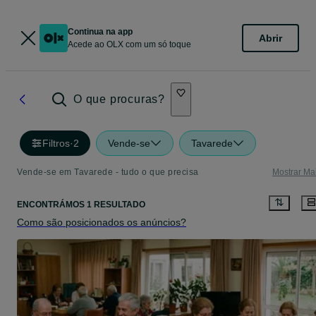
Continua na app
Abrir
Acede ao OLX com um só toque
O que procuras?
Filtros
·
2
Vende-se
Tavarede
Vende-se em Tavarede - tudo o que precisa
Mostrar Ma
ENCONTRÁMOS 1 RESULTADO
Como são posicionados os anúncios?