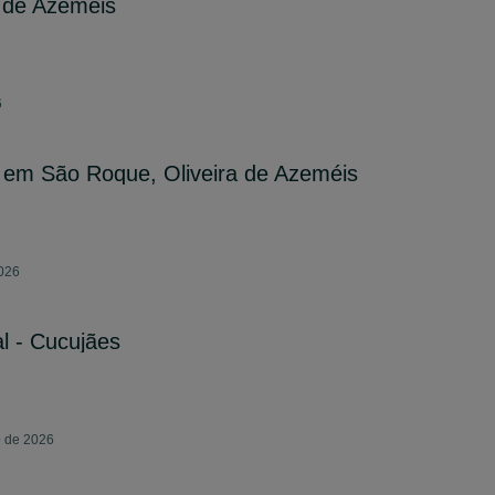
 de Azeméis
6
al em São Roque, Oliveira de Azeméis
2026
l - Cucujães
o de 2026