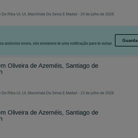
 De Riba-Ul, Ul, Macinhata Da Seixa E Madail - 24 de julho de 2026
Guarda
s anúncios novos, nós enviamos-te uma notificação para te avisar.
 Oliveira de Azeméis, Santiago de
h
 De Riba-Ul, Ul, Macinhata Da Seixa E Madail - 13 de julho de 2026
 Oliveira de Azeméis, Santiago de
h