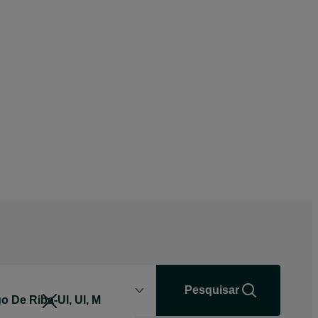
Distância
+0 km
Pesquisar