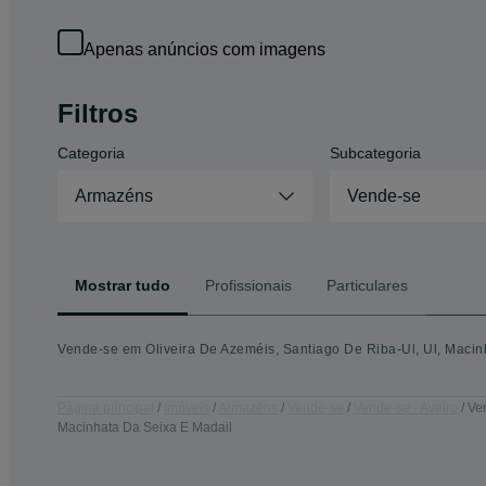
Apenas anúncios com imagens
Filtros
Categoria
Subcategoria
Armazéns
Vende-se
Mostrar tudo
Profissionais
Particulares
Vende-se em Oliveira De Azeméis, Santiago De Riba-Ul, Ul, Macinh
Página principal
Imóveis
Armazéns
Vende-se
Vende-se - Aveiro
Ven
Macinhata Da Seixa E Madail