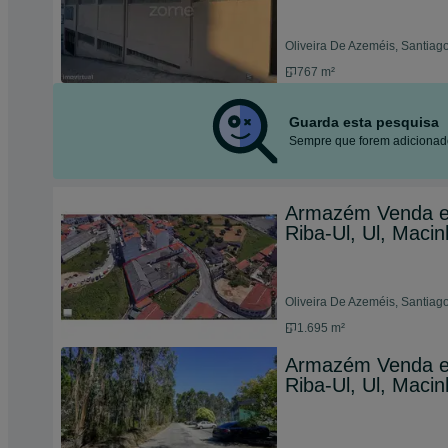
Oliveira De Azeméis, Santiago
767 m²
Guarda esta pesquisa
Sempre que forem adicionado
Armazém Venda em
Riba-Ul, Ul, Macin
Oliveira De Azeméis, Santiago
1.695 m²
Armazém Venda em
Riba-Ul, Ul, Macin