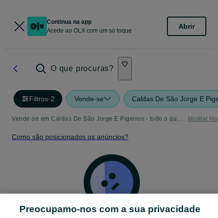
Continua na app
Abrir
Acede ao OLX com um só toque
O que procuras?
Filtros
·
2
Vende-se
Caldas De São Jorge E Pige
Vende-se em Caldas De São Jorge E Pigeiros - tudo o que precisa - Página 4
Mostrar Ma
Como são posicionados os anúncios?
Preocupamo-nos com a sua privacidade