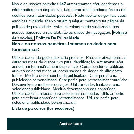
Nós e os nossos parceiros
447
armazenamos e/ou acedemos a
Não encontrámos aquilo que procuras…
informações num dispositivo, tais como identificadores únicos em
cookies para tratar dados pessoais. Pode aceitar ou gerir as suas
escolhas clicando abaixo ou em qualquer momento na página da
política de privacidade. Estas escolhas serão sinalizadas aos
nossos parceiros e não afetarão os dados de navegação.
Política
Página principal
Imóveis
Armazéns
Vende-se
Vende-se - Aveiro
Vende-s
de cookies,
Política De Privacidade
- Caldas De São Jorge E Pigeiros
Nós e os nossos parceiros tratamos os dados para
fornecermos:
CATEGORIA
Utilizar dados de geolocalização precisos. Procurar ativamente as
características do dispositivo para identificação. Armazenar e/ou
aceder a informações num dispositivo. Compreender os públicos
Navegue pelos últimos anúncios de Vende-se em Caldas De São Jorge E Pigeiros no OLX Portugal. Compre e venda produtos locais com facilidade e segurança.
Mostrar Ma
através de estatísticas ou combinações de dados de diferentes
fontes. Medir o desempenho da publicidade. Criar perfis para
publicidade personalizada. Criar perfis para personalizar conteúdos.
Mapa do site
Desenvolver e melhorar serviços. Utilizar dados limitados para
selecionar publicidade. Medir o desempenho dos conteúdos.
Mapa das freguesias
Utilizar dados limitados para selecionar conteúdos. Utilizar perfis
para selecionar conteúdos personalizados. Utilizar perfis para
Mapa de mini-sites
selecionar publicidade personalizada.
Pesquisas populares
Lista de parceiros (fornecedores)
Aceitar tudo