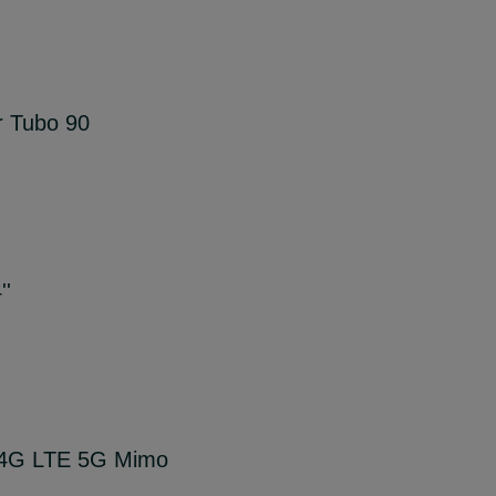
r Tubo 90
''
l 4G LTE 5G Mimo