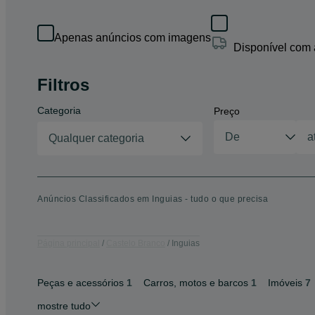
Apenas anúncios com imagens
Disponível com
Filtros
Categoria
Preço
Qualquer categoria
Anúncios Classificados em Inguias - tudo o que precisa
Página principal
Castelo Branco
Inguias
Peças e acessórios
1
Carros, motos e barcos
1
Imóveis
7
mostre tudo