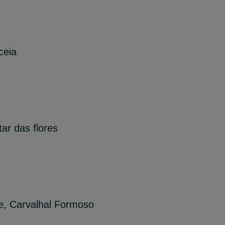
ceia
tar das flores
e, Carvalhal Formoso