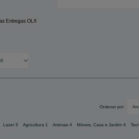
 as Entregas OLX
Ordenar por:
Anú
Lazer
5
Agricultura
1
Animais
4
Móveis, Casa e Jardim
4
Tec