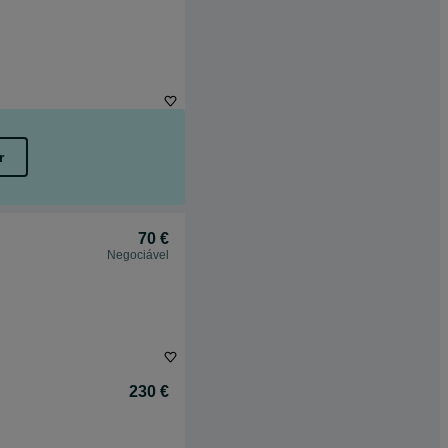
r
70 €
Negociável
230 €