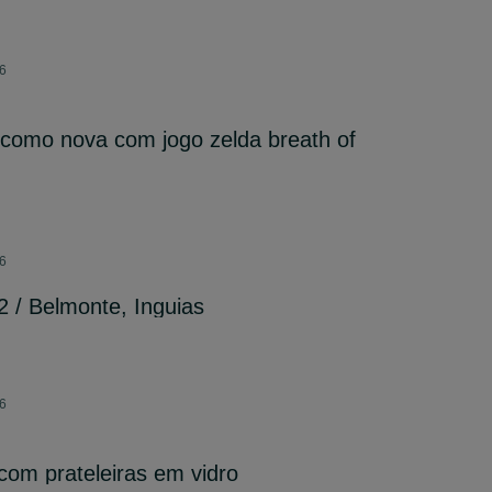
26
 como nova com jogo zelda breath of
26
2 / Belmonte, Inguias
26
om prateleiras em vidro