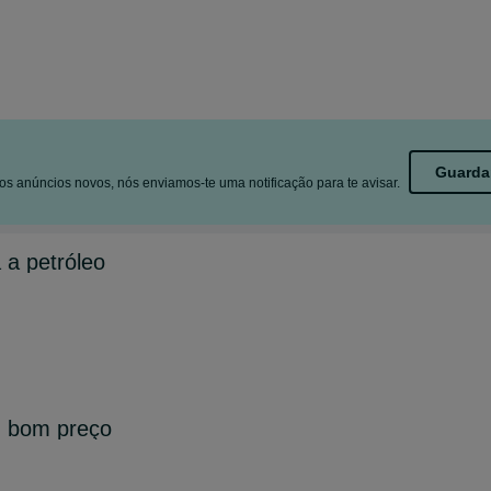
Guarda
s anúncios novos, nós enviamos-te uma notificação para te avisar.
 a petróleo
- bom preço