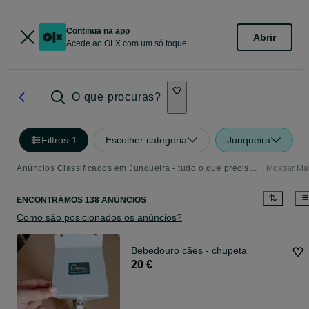
Continua na app
Abrir
Acede ao OLX com um só toque
O que procuras?
Filtros
·
1
Escolher categoria
Junqueira
Anúncios Classificados em Junqueira - tudo o que precisa - Página 2
Mostrar Ma
ENCONTRÁMOS 138 ANÚNCIOS
Como são posicionados os anúncios?
Bebedouro cães - chupeta
20 €