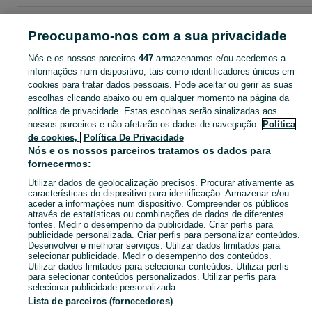
Página principal
Porto
Junqueira
Preocupamo-nos com a sua privacidade
Nós e os nossos parceiros
447
armazenamos e/ou acedemos a
CATEGORIA
informações num dispositivo, tais como identificadores únicos em
cookies para tratar dados pessoais. Pode aceitar ou gerir as suas
Descubra os anúncios classificados gratuitos em Junqueira no OLX Portugal. Desde empregos a serviços e produtos, encontre tudo o que precisa localmente.
Mostrar Ma
escolhas clicando abaixo ou em qualquer momento na página da
política de privacidade. Estas escolhas serão sinalizadas aos
nossos parceiros e não afetarão os dados de navegação.
Política
Mapa do site
de cookies,
Política De Privacidade
Mapa das freguesias
Nós e os nossos parceiros tratamos os dados para
fornecermos:
Mapa de mini-sites
Utilizar dados de geolocalização precisos. Procurar ativamente as
Pesquisas populares
características do dispositivo para identificação. Armazenar e/ou
aceder a informações num dispositivo. Compreender os públicos
através de estatísticas ou combinações de dados de diferentes
fontes. Medir o desempenho da publicidade. Criar perfis para
publicidade personalizada. Criar perfis para personalizar conteúdos.
Desenvolver e melhorar serviços. Utilizar dados limitados para
selecionar publicidade. Medir o desempenho dos conteúdos.
Utilizar dados limitados para selecionar conteúdos. Utilizar perfis
para selecionar conteúdos personalizados. Utilizar perfis para
selecionar publicidade personalizada.
Lista de parceiros (fornecedores)