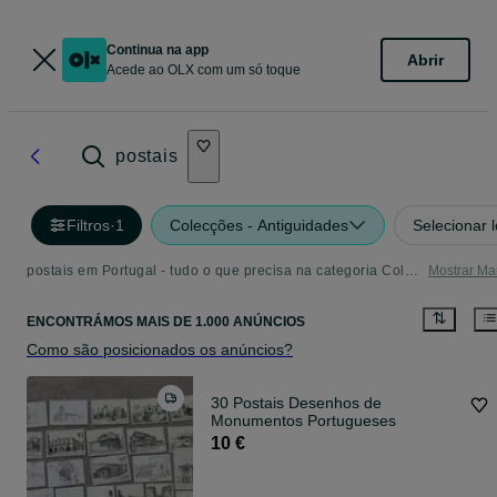
Continua na app
Abrir
Acede ao OLX com um só toque
postais
Filtros
·
1
Colecções - Antiguidades
Selecionar 
postais em Portugal - tudo o que precisa na categoria Colecções - Antiguidades
Mostrar Ma
ENCONTRÁMOS
MAIS DE
1.000 ANÚNCIOS
Como são posicionados os anúncios?
30 Postais Desenhos de
Monumentos Portugueses
10 €