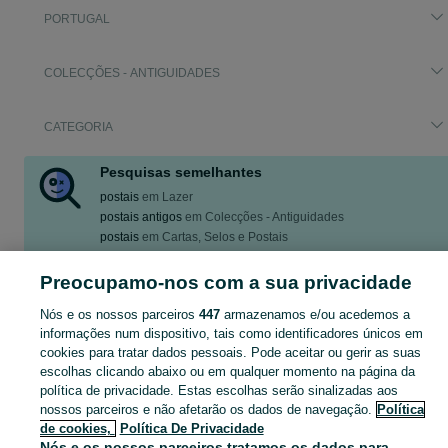
PORTUGAL
COLECÇÕES - ANTIGUIDADES
CATEGORIA
Pesquisas semelhantes
postais
em
Lazer
postais antigos
em
Colecções - Antiguidades
postais
em
Cartas, Selos e Postais
postais antigos
em
Cartas, Selos e Postais
postais do alentejo
em
Lazer
Preocupamo-nos com a sua privacidade
Mostrar Mais
Nós e os nossos parceiros
447
armazenamos e/ou acedemos a
informações num dispositivo, tais como identificadores únicos em
cookies para tratar dados pessoais. Pode aceitar ou gerir as suas
Pesquisando por postais em Portugal? Confira nossa seleção em Colecções - Antiguidades no OLX Portugal e encontre exatamente o que procura!
Mostrar Ma
escolhas clicando abaixo ou em qualquer momento na página da
política de privacidade. Estas escolhas serão sinalizadas aos
Mapa do site
nossos parceiros e não afetarão os dados de navegação.
Política
de cookies,
Política De Privacidade
Mapa das freguesias
Nós e os nossos parceiros tratamos os dados para