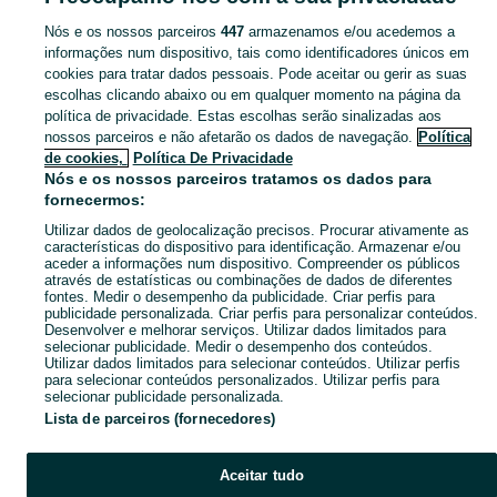
Nós e os nossos parceiros
447
armazenamos e/ou acedemos a
CATEGORIA
informações num dispositivo, tais como identificadores únicos em
cookies para tratar dados pessoais. Pode aceitar ou gerir as suas
escolhas clicando abaixo ou em qualquer momento na página da
Navegue pelos últimos anúncios de Discos Vinil - CDS - Música em Massamá E Monte Abraão no OLX Portugal. Compre e venda produtos locais com facilidade e segurança.
Mostrar Ma
política de privacidade. Estas escolhas serão sinalizadas aos
nossos parceiros e não afetarão os dados de navegação.
Política
Mapa do site
de cookies,
Política De Privacidade
Mapa das freguesias
Nós e os nossos parceiros tratamos os dados para
fornecermos:
Mapa de mini-sites
Utilizar dados de geolocalização precisos. Procurar ativamente as
Pesquisas populares
características do dispositivo para identificação. Armazenar e/ou
aceder a informações num dispositivo. Compreender os públicos
através de estatísticas ou combinações de dados de diferentes
fontes. Medir o desempenho da publicidade. Criar perfis para
publicidade personalizada. Criar perfis para personalizar conteúdos.
Desenvolver e melhorar serviços. Utilizar dados limitados para
selecionar publicidade. Medir o desempenho dos conteúdos.
Utilizar dados limitados para selecionar conteúdos. Utilizar perfis
para selecionar conteúdos personalizados. Utilizar perfis para
selecionar publicidade personalizada.
Lista de parceiros (fornecedores)
Aceitar tudo