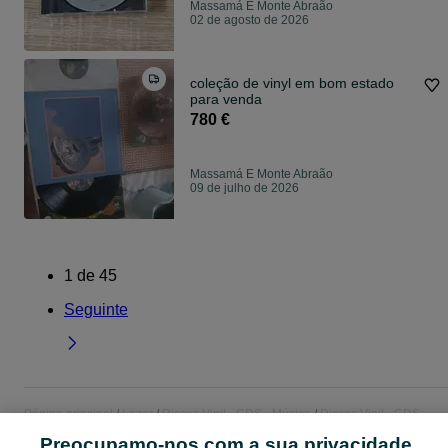
Massamá E Monte Abraão
02 de agosto de 2026
coleção de vinyl em bom estado
para venda
780 €
Massamá E Monte Abraão
09 de julho de 2026
1
de
45
Seguinte
Página principal
Lazer
Discos Vinil - CDS - Música
Discos Vinil - CDS -
Música - Lisboa
Discos Vinil - CDS - Música - Massamá E Monte Abraão
Preocupamo-nos com a sua privacidade