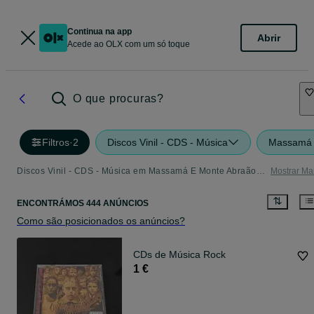
Continua na app
Abrir
Acede ao OLX com um só toque
O que procuras?
Filtros
·
2
Discos Vinil - CDS - Música
Massamá 
Discos Vinil - CDS - Música em Massamá E Monte Abraão - tudo o que precisa
Mostrar Ma
ENCONTRÁMOS 444 ANÚNCIOS
Como são posicionados os anúncios?
CDs de Música Rock
1 €