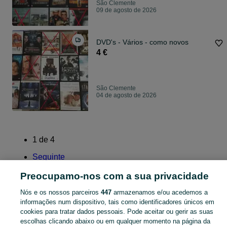
São Clemente
09 de agosto de 2026
DVD's - Vários - como novos
4 €
São Clemente
04 de agosto de 2026
1
de
4
Seguinte
Preocupamo-nos com a sua privacidade
Nós e os nossos parceiros
447
armazenamos e/ou acedemos a
informações num dispositivo, tais como identificadores únicos em
Página principal
Lazer
DVD - Filmes
DVD - Filmes - Faro
DVD - Filmes -
cookies para tratar dados pessoais. Pode aceitar ou gerir as suas
São Clemente
escolhas clicando abaixo ou em qualquer momento na página da