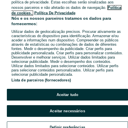
política de privacidade. Estas escolhas serão sinalizadas aos
nossos parceiros e não afetarão os dados de navegação.
Política
CATEGORIA
de cookies,
Política De Privacidade
Nós e os nossos parceiros tratamos os dados para
fornecermos:
Navegue pelos últimos anúncios de DVD - Filmes em São Clemente no OLX Portugal. Compre e venda produtos locais com facilidade e segurança.
Mostrar Ma
Utilizar dados de geolocalização precisos. Procurar ativamente as
características do dispositivo para identificação. Armazenar e/ou
Mapa do site
aceder a informações num dispositivo. Compreender os públicos
através de estatísticas ou combinações de dados de diferentes
Mapa das freguesias
fontes. Medir o desempenho da publicidade. Criar perfis para
Mapa de mini-sites
publicidade personalizada. Criar perfis para personalizar conteúdos.
Desenvolver e melhorar serviços. Utilizar dados limitados para
Pesquisas populares
selecionar publicidade. Medir o desempenho dos conteúdos.
Utilizar dados limitados para selecionar conteúdos. Utilizar perfis
para selecionar conteúdos personalizados. Utilizar perfis para
selecionar publicidade personalizada.
Lista de parceiros (fornecedores)
Aceitar tudo
Aceitar necessários
Definir preferências