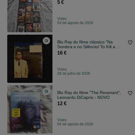
5 €
Viseu
03 de agosto de 2026
Blu Ray do filme clássico "Na
Sombra e no Silêncio/ To Kill a
Mockingbird" NOVO (portes grátis)
16 €
Viseu
28 de julho de 2026
Blu Ray do filme "The Revenant",
Leonardo DiCaprio - NOVO
12 €
Viseu
04 de agosto de 2026