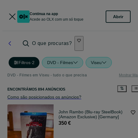
Continua na app
Abrir
Acede ao OLX com um só toque
O que procuras?
Filtros
·
2
DVD - Filmes
Viseu
DVD - Filmes em Viseu - tudo o que precisa
Mostrar Ma
ENCONTRÁMOS 894 ANÚNCIOS
Como são posicionados os anúncios?
John Rambo (Blu-ray SteelBook)
(Amazon Exclusive) [Germany]
350 €