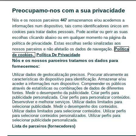
PORTUGAL » VISEU
Preocupamo-nos com a sua privacidade
Nós e os nossos parceiros
447
armazenamos e/ou acedemos a
CATEGORIA
informações num dispositivo, tais como identificadores únicos em
cookies para tratar dados pessoais. Pode aceitar ou gerir as suas
Navegue pelos últimos anúncios de DVD - Filmes em Viseu no OLX Portugal. Compre e venda produtos locais com facilidade e segurança.
Mostrar Ma
escolhas clicando abaixo ou em qualquer momento na página da
política de privacidade. Estas escolhas serão sinalizadas aos
nossos parceiros e não afetarão os dados de navegação.
Política
Mapa do site
de cookies,
Política De Privacidade
Mapa das freguesias
Nós e os nossos parceiros tratamos os dados para
fornecermos:
Mapa de mini-sites
Utilizar dados de geolocalização precisos. Procurar ativamente as
Pesquisas populares
características do dispositivo para identificação. Armazenar e/ou
aceder a informações num dispositivo. Compreender os públicos
através de estatísticas ou combinações de dados de diferentes
fontes. Medir o desempenho da publicidade. Criar perfis para
publicidade personalizada. Criar perfis para personalizar conteúdos.
Desenvolver e melhorar serviços. Utilizar dados limitados para
selecionar publicidade. Medir o desempenho dos conteúdos.
Utilizar dados limitados para selecionar conteúdos. Utilizar perfis
para selecionar conteúdos personalizados. Utilizar perfis para
selecionar publicidade personalizada.
Lista de parceiros (fornecedores)